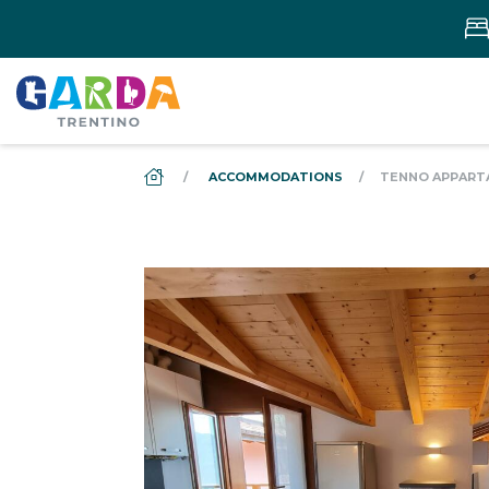
DS_BREADCRUMB.HOME
ACCOMMODATIONS
TENNO APPART