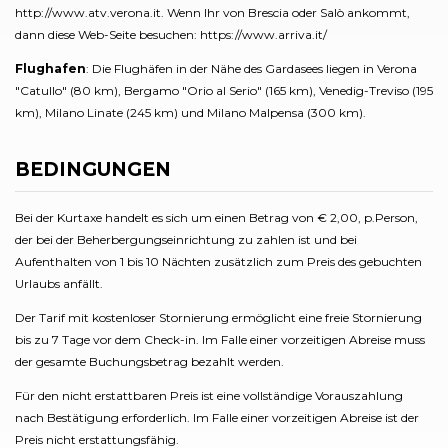
http://www.atv.verona.it. Wenn Ihr von Brescia oder Salò ankommt,
dann diese Web-Seite besuchen: https://www.arriva.it/
Flughafen
: Die Flughäfen in der Nähe des Gardasees liegen in Verona
"Catullo" (80 km), Bergamo "Orio al Serio" (165 km), Venedig-Treviso (195
km), Milano Linate (245 km) und Milano Malpensa (300 km).
BEDINGUNGEN
Bei der Kurtaxe handelt es sich um einen Betrag von € 2,00, p.Person,
der bei der Beherbergungseinrichtung zu zahlen ist und bei
Aufenthalten von 1 bis 10 Nächten zusätzlich zum Preis des gebuchten
Urlaubs anfällt.
Der Tarif mit kostenloser Stornierung ermöglicht eine freie Stornierung
bis zu 7 Tage vor dem Check-in. Im Falle einer vorzeitigen Abreise muss
der gesamte Buchungsbetrag bezahlt werden.
Für den nicht erstattbaren Preis ist eine vollständige Vorauszahlung
nach Bestätigung erforderlich. Im Falle einer vorzeitigen Abreise ist der
Preis nicht erstattungsfähig.