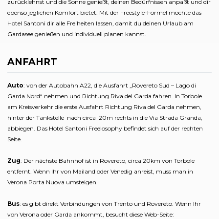
zurücklehnst und die Sonne genießt, deinen Bedürfnissen anpaßt und dir
ebenso jeglichen Komfort bietet. Mit der Freestyle-Formel möchte das
Hotel Santoni dir alle Freiheiten lassen, damit du deinen Urlaub am
Gardasee genießen und individuell planen kannst.
ANFAHRT
Auto
: von der Autobahn A22, die Ausfahrt „Rovereto Sud – Lago di
Garda Nord“ nehmen und Richtung Riva del Garda fahren. In Torbole
am Kreisverkehr die erste Ausfahrt Richtung Riva del Garda nehmen,
hinter der Tankstelle nach circa 20m rechts in die Via Strada Granda,
abbiegen. Das Hotel Santoni Freelosophy befindet sich auf der rechten
Seite.
Zug
: Der nächste Bahnhof ist in Rovereto, circa 20km von Torbole
entfernt. Wenn Ihr von Mailand oder Venedig anreist, muss man in
Verona Porta Nuova umsteigen.
Bus
: es gibt direkt Verbindungen von Trento und Rovereto. Wenn Ihr
von Verona oder Garda ankommt, besucht diese Web-Seite: