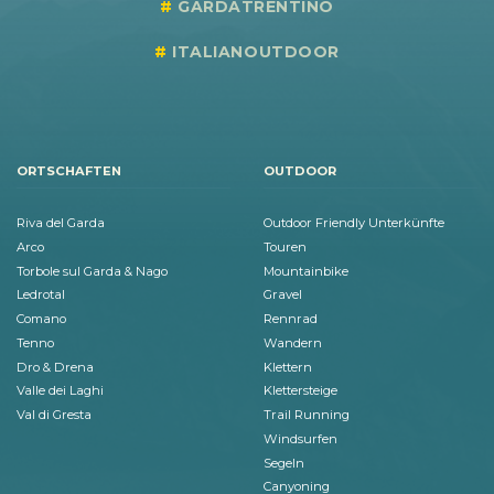
GARDATRENTINO
ITALIANOUTDOOR
ORTSCHAFTEN
OUTDOOR
Riva del Garda
Outdoor Friendly Unterkünfte
Arco
Touren
Torbole sul Garda & Nago
Mountainbike
Ledrotal
Gravel
Comano
Rennrad
Tenno
Wandern
Dro & Drena
Klettern
Valle dei Laghi
Klettersteige
Val di Gresta
Trail Running
Windsurfen
Segeln
Canyoning