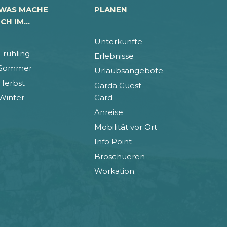
WAS MACHE
PLANEN
ICH IM...
Unterkünfte
Frühling
Erlebnisse
Sommer
Urlaubsangebote
Herbst
Garda Guest
Winter
Card
Anreise
Mobilität vor Ort
Info Point
Broschueren
Workation