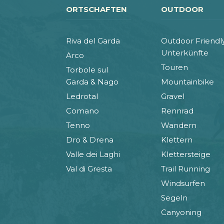
ORTSCHAFTEN
OUTDOOR
Riva del Garda
Outdoor Friendl
Unterkünfte
Arco
Touren
Torbole sul
Garda & Nago
Mountainbike
Ledrotal
Gravel
Comano
Rennrad
Tenno
Wandern
Dro & Drena
Klettern
Valle dei Laghi
Klettersteige
Val di Gresta
Trail Running
Windsurfen
Segeln
Canyoning