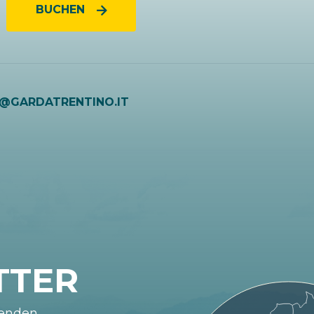
BUCHEN
O@GARDATRENTINO.IT
TTER
fenden