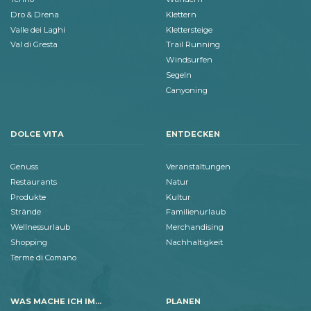
Dro & Drena
Klettern
Valle dei Laghi
Klettersteige
Val di Gresta
Trail Running
Windsurfen
Segeln
Canyoning
DOLCE VITA
ENTDECKEN
Genuss
Veranstaltungen
Restaurants
Natur
Produkte
Kultur
Strände
Familienurlaub
Wellnessurlaub
Merchandising
Shopping
Nachhaltigkeit
Terme di Comano
WAS MACHE ICH IM...
PLANEN