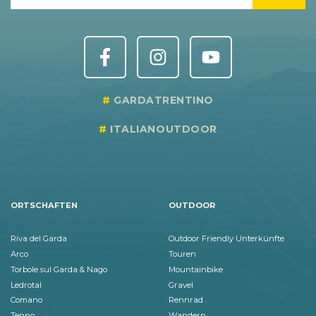
GARDATRENTINO
ITALIANOUTDOOR
ORTSCHAFTEN
OUTDOOR
Riva del Garda
Outdoor Friendly Unterkünfte
Arco
Touren
Torbole sul Garda & Nago
Mountainbike
Ledrotal
Gravel
Comano
Rennrad
Tenno
Wandern