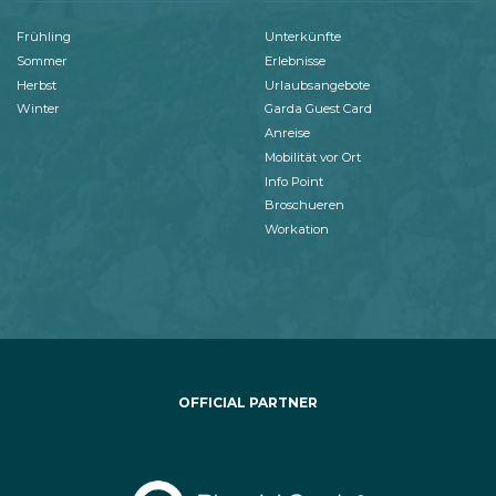
Frühling
Unterkünfte
Sommer
Erlebnisse
Herbst
Urlaubsangebote
Winter
Garda Guest Card
Anreise
Mobilität vor Ort
Info Point
Broschueren
Workation
OFFICIAL PARTNER