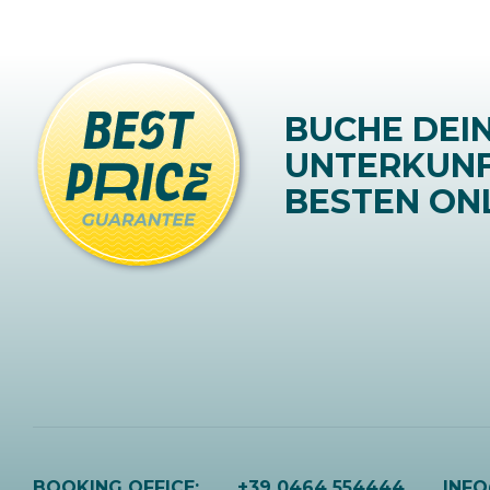
BUCHE DEI
UNTERKUN
BESTEN ONL
BOOKING OFFICE:
+39 0464 554444
INF