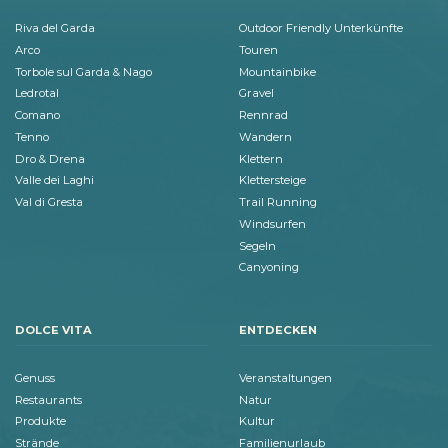
Riva del Garda
Outdoor Friendly Unterkünfte
Arco
Touren
Torbole sul Garda & Nago
Mountainbike
Ledrotal
Gravel
Comano
Rennrad
Tenno
Wandern
Dro & Drena
Klettern
Valle dei Laghi
Klettersteige
Val di Gresta
Trail Running
Windsurfen
Segeln
Canyoning
DOLCE VITA
ENTDECKEN
Genuss
Veranstaltungen
Restaurants
Natur
Produkte
Kultur
Strände
Familienurlaub