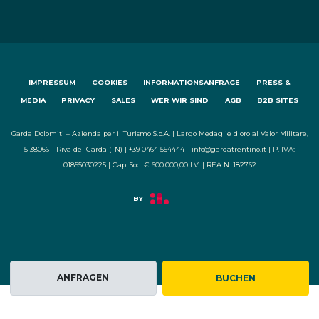
IMPRESSUM
COOKIES
INFORMATIONSANFRAGE
PRESS &
MEDIA
PRIVACY
SALES
WER WIR SIND
AGB
B2B SITES
Garda Dolomiti – Azienda per il Turismo S.p.A. | Largo Medaglie d'oro al Valor Militare,
5 38066 - Riva del Garda (TN) | +39 0464 554444 - info@gardatrentino.it | P. IVA:
01855030225 | Cap. Soc. € 600.000,00 I.V. | REA N. 182762
ANFRAGEN
BUCHEN