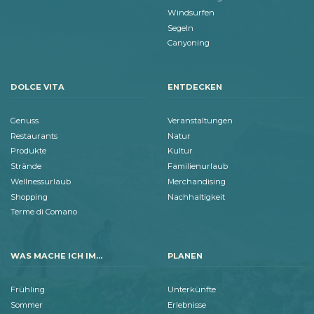
Windsurfen
Segeln
Canyoning
DOLCE VITA
ENTDECKEN
Genuss
Veranstaltungen
Restaurants
Natur
Produkte
Kultur
Strände
Familienurlaub
Wellnessurlaub
Merchandising
Shopping
Nachhaltigkeit
Terme di Comano
WAS MACHE ICH IM...
PLANEN
Frühling
Unterkünfte
Sommer
Erlebnisse