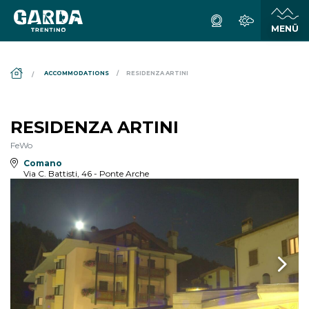
DS_BREADCRUMB.HOME
ACCOMMODATIONS
RESIDENZA ARTINI
RESIDENZA ARTINI
FeWo
Comano
Via C. Battisti, 46 - Ponte Arche