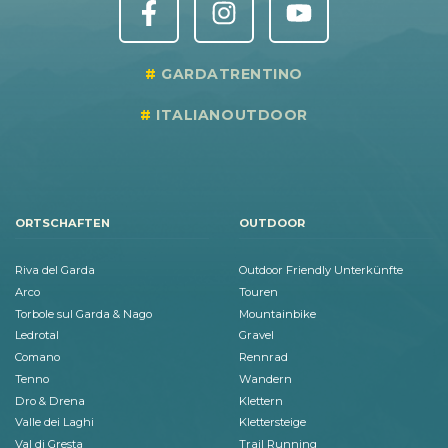
GARDATRENTINO
ITALIANOUTDOOR
ORTSCHAFTEN
OUTDOOR
Riva del Garda
Outdoor Friendly Unterkünfte
Arco
Touren
Torbole sul Garda & Nago
Mountainbike
Ledrotal
Gravel
Comano
Rennrad
Tenno
Wandern
Dro & Drena
Klettern
Valle dei Laghi
Klettersteige
Val di Gresta
Trail Running