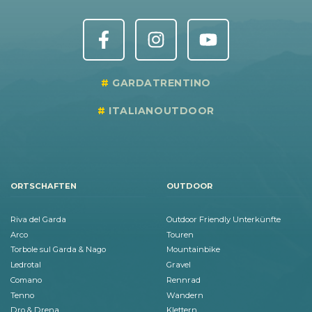
GARDATRENTINO
ITALIANOUTDOOR
ORTSCHAFTEN
OUTDOOR
Riva del Garda
Outdoor Friendly Unterkünfte
Arco
Touren
Torbole sul Garda & Nago
Mountainbike
Ledrotal
Gravel
Comano
Rennrad
Tenno
Wandern
Dro & Drena
Klettern