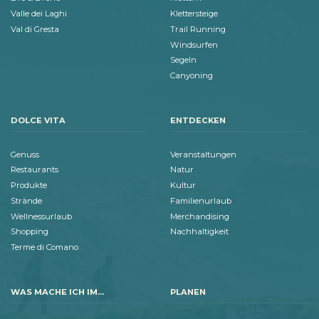
Valle dei Laghi
Klettersteige
Val di Gresta
Trail Running
Windsurfen
Segeln
Canyoning
DOLCE VITA
ENTDECKEN
Genuss
Veranstaltungen
Restaurants
Natur
Produkte
Kultur
Strände
Familienurlaub
Wellnessurlaub
Merchandising
Shopping
Nachhaltigkeit
Terme di Comano
WAS MACHE ICH IM...
PLANEN