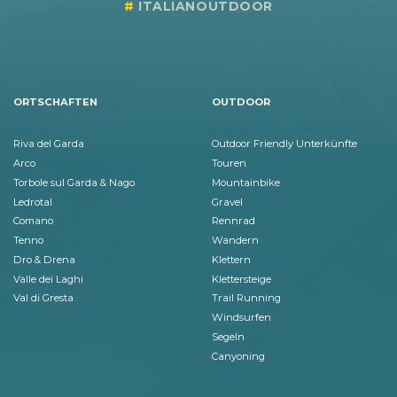
ITALIANOUTDOOR
ORTSCHAFTEN
OUTDOOR
Riva del Garda
Outdoor Friendly Unterkünfte
Arco
Touren
Torbole sul Garda & Nago
Mountainbike
Ledrotal
Gravel
Comano
Rennrad
Tenno
Wandern
Dro & Drena
Klettern
Valle dei Laghi
Klettersteige
Val di Gresta
Trail Running
Windsurfen
Segeln
Canyoning