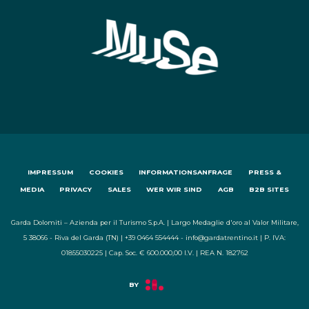
IMPRESSUM
COOKIES
INFORMATIONSANFRAGE
PRESS &
MEDIA
PRIVACY
SALES
WER WIR SIND
AGB
B2B SITES
Garda Dolomiti – Azienda per il Turismo S.p.A. | Largo Medaglie d'oro al Valor Militare,
5 38066 - Riva del Garda (TN) | +39 0464 554444 - info@gardatrentino.it | P. IVA:
01855030225 | Cap. Soc. € 600.000,00 I.V. | REA N. 182762