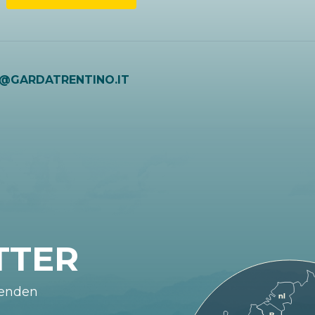
O@GARDATRENTINO.IT
TTER
fenden