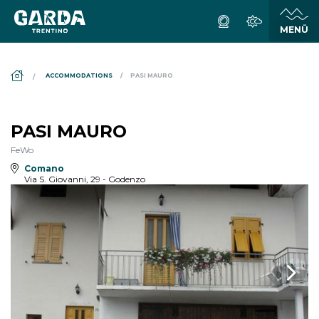
DS_BREADCRUMB.HOME
ACCOMMODATIONS
PASI MAURO
PASI MAURO
FeWo
Comano
Via S. Giovanni, 29 - Godenzo