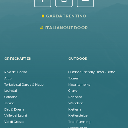
GARDATRENTINO
ITALIANOUTDOOR
ORTSCHAFTEN
OUTDOOR
Riva del Garda
Outdoor Friendly Unterkünfte
Arco
Touren
Torbole sul Garda & Nago
Mountainbike
Ledrotal
Gravel
Comano
Rennrad
Tenno
Wandern
Dro & Drena
Klettern
Valle dei Laghi
Klettersteige
Val di Gresta
Trail Running
Windsurfen