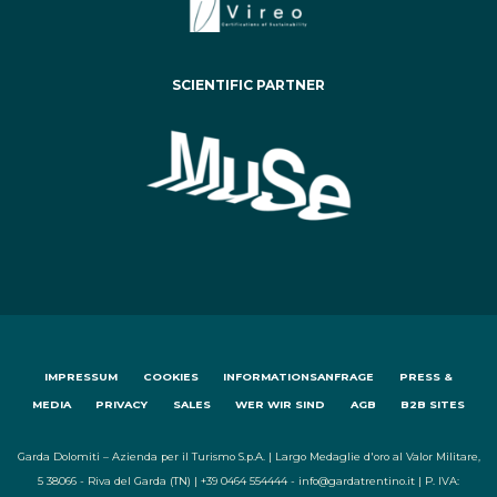
SCIENTIFIC PARTNER
IMPRESSUM
COOKIES
INFORMATIONSANFRAGE
PRESS &
MEDIA
PRIVACY
SALES
WER WIR SIND
AGB
B2B SITES
Garda Dolomiti – Azienda per il Turismo S.p.A. | Largo Medaglie d'oro al Valor Militare,
5 38066 - Riva del Garda (TN) | +39 0464 554444 - info@gardatrentino.it | P. IVA: