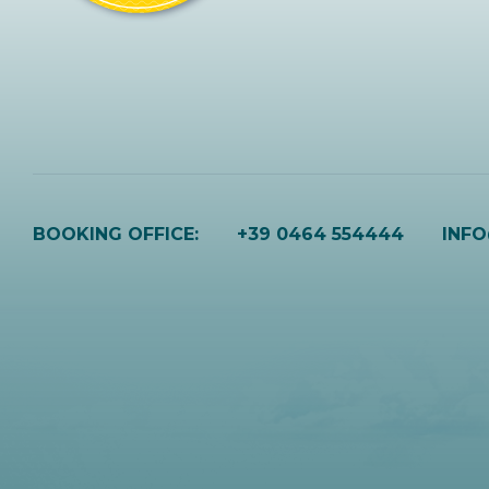
BOOKING OFFICE:
+39 0464 554444
INF