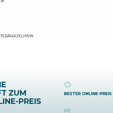
ce
2153A14XJXLHSW
NE
FT ZUM
BESTER ONLINE-PREIS
INE-PREIS