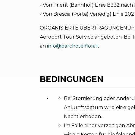
- Von Trient (Bahnhof) Linie B332 nach
- Von Brescia (Porta) Venedig) Linie 20
ORGANISIERTE ÜBERTRAGUNGENUnser P
Aeroport Tour Service angeboten. Bei I
an
info@parchotelflora.it
BEDINGUNGEN
Bei Stornierung oder Ander
Ankunftsdatum wird eine geb
Nacht erhoben.
Im Falle einer vorzeitigen A
wir die Kosten fur die folgen