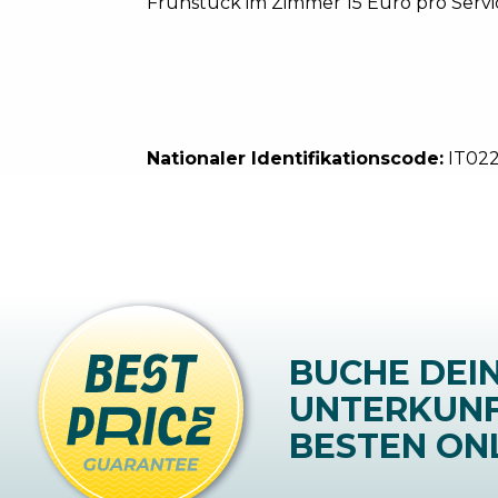
Frühstück im Zimmer 15 Euro pro Servi
Nationaler Identifikationscode:
IT02
BUCHE DEI
UNTERKUN
BESTEN ONL