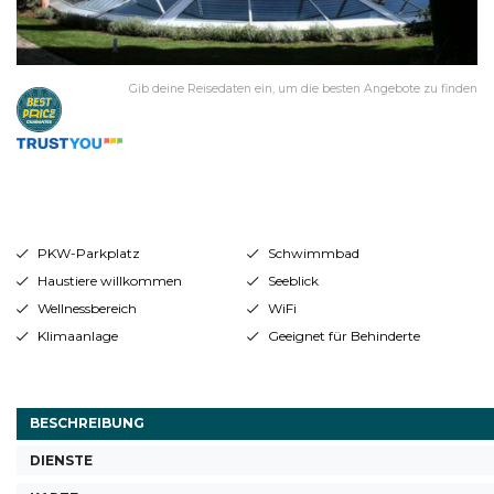
Gib deine Reisedaten ein, um die besten Angebote zu finden
PKW-Parkplatz
Schwimmbad
Haustiere willkommen
Seeblick
Wellnessbereich
WiFi
Klimaanlage
Geeignet für Behinderte
BESCHREIBUNG
DIENSTE