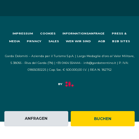
IMPRESSUM
COOKIES
INFORMATIONSANFRAGE
PRESS &
MEDIA
PRIVACY
SALES
WER WIR SIND
AGB
B2B SITES
Garda Dolomiti – Azienda per il Turismo S.p.A. | Largo Medaglie d'oro al Valor Militare,
5 38066 - Riva del Garda (TN) | +39 0464 554444 - info@gardatrentino.it | P. IVA:
01855030225 | Cap. Soc. € 600.000,00 I.V. | REA N. 182762
ANFRAGEN
BUCHEN