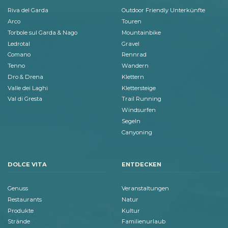
Riva del Garda
Outdoor Friendly Unterkünfte
Arco
Touren
Torbole sul Garda & Nago
Mountainbike
Ledrotal
Gravel
Comano
Rennrad
Tenno
Wandern
Dro & Drena
Klettern
Valle dei Laghi
Klettersteige
Val di Gresta
Trail Running
Windsurfen
Segeln
Canyoning
DOLCE VITA
ENTDECKEN
Genuss
Veranstaltungen
Restaurants
Natur
Produkte
Kultur
Strände
Familienurlaub