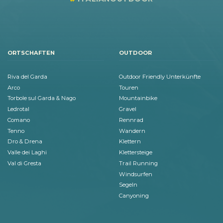
ORTSCHAFTEN
OUTDOOR
Riva del Garda
Outdoor Friendly Unterkünfte
Arco
Touren
Torbole sul Garda & Nago
Mountainbike
Ledrotal
Gravel
Comano
Rennrad
Tenno
Wandern
Dro & Drena
Klettern
Valle dei Laghi
Klettersteige
Val di Gresta
Trail Running
Windsurfen
Segeln
Canyoning