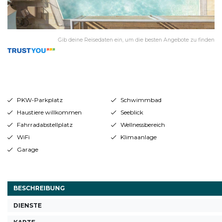
Gib deine Reisedaten ein, um die besten Angebote zu finden
PKW-Parkplatz
Schwimmbad
Haustiere willkommen
Seeblick
Fahrradabstellplatz
Wellnessbereich
WiFi
Klimaanlage
Garage
BESCHREIBUNG
DIENSTE