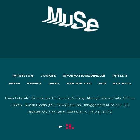
IMPRESSUM
COOKIES
INFORMATIONSANFRAGE
PRESS &
MEDIA
PRIVACY
SALES
WER WIR SIND
AGB
B2B SITES
Garda Dolomiti – Azienda per il Turismo S.p.A. | Largo Medaglie d'oro al Valor Militare,
5 38066 - Riva del Garda (TN) | +39 0464 554444 - info@gardatrentino.it | P. IVA:
01855030225 | Cap. Soc. € 600.000,00 I.V. | REA N. 182762