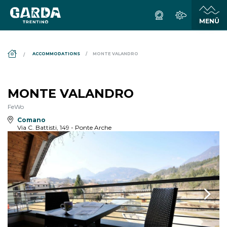
DS_BREADCRUMB.HOME
ACCOMMODATIONS
MONTE VALANDRO
MONTE VALANDRO
FeWo
Comano
Via C. Battisti, 149 - Ponte Arche