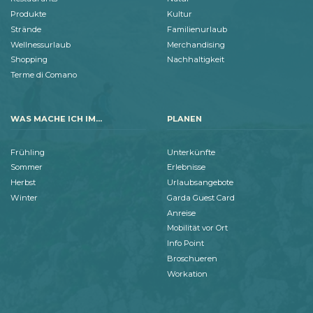
Produkte
Kultur
Strände
Familienurlaub
Wellnessurlaub
Merchandising
Shopping
Nachhaltigkeit
Terme di Comano
WAS MACHE ICH IM...
PLANEN
Frühling
Unterkünfte
Sommer
Erlebnisse
Herbst
Urlaubsangebote
Winter
Garda Guest Card
Anreise
Mobilität vor Ort
Info Point
Broschueren
Workation