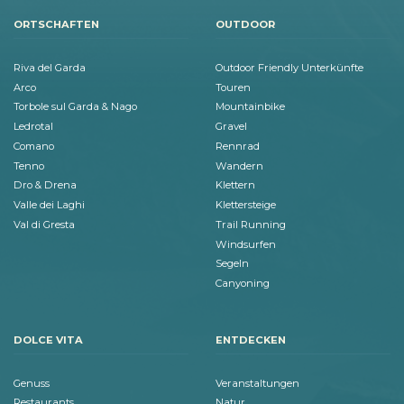
ORTSCHAFTEN
OUTDOOR
Riva del Garda
Outdoor Friendly Unterkünfte
Arco
Touren
Torbole sul Garda & Nago
Mountainbike
Ledrotal
Gravel
Comano
Rennrad
Tenno
Wandern
Dro & Drena
Klettern
Valle dei Laghi
Klettersteige
Val di Gresta
Trail Running
Windsurfen
Segeln
Canyoning
DOLCE VITA
ENTDECKEN
Genuss
Veranstaltungen
Restaurants
Natur