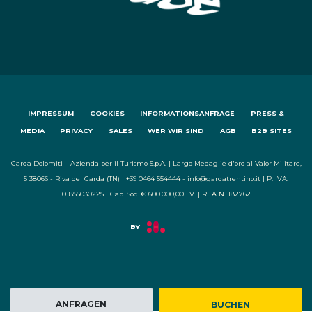
IMPRESSUM
COOKIES
INFORMATIONSANFRAGE
PRESS &
MEDIA
PRIVACY
SALES
WER WIR SIND
AGB
B2B SITES
Garda Dolomiti – Azienda per il Turismo S.p.A. | Largo Medaglie d'oro al Valor Militare,
5 38066 - Riva del Garda (TN) | +39 0464 554444 - info@gardatrentino.it | P. IVA:
01855030225 | Cap. Soc. € 600.000,00 I.V. | REA N. 182762
ANFRAGEN
BUCHEN