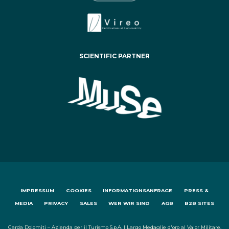
SCIENTIFIC PARTNER
IMPRESSUM
COOKIES
INFORMATIONSANFRAGE
PRESS &
MEDIA
PRIVACY
SALES
WER WIR SIND
AGB
B2B SITES
Garda Dolomiti – Azienda per il Turismo S.p.A. | Largo Medaglie d'oro al Valor Militare,