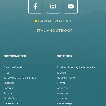
GARDATRENTINO
ITALIANOUTDOOR
ORTSCHAFTEN
OUTDOOR
Riva del Garda
Outdoor Friendly Unterkünfte
Arco
Touren
Torbole sul Garda & Nago
Mountainbike
Ledrotal
Gravel
Comano
Rennrad
Tenno
Wandern
Dro & Drena
Klettern
Valle dei Laghi
Klettersteige