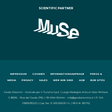
SCIENTIFIC PARTNER
IMPRESSUM
COOKIES
INFORMATIONSANFRAGE
PRESS &
MEDIA
PRIVACY
SALES
WER WIR SIND
AGB
B2B SITES
Garda Dolomiti – Azienda per il Turismo S.p.A. | Largo Medaglie d'oro al Valor Militare,
5 38066 - Riva del Garda (TN) | +39 0464 554444 - info@gardatrentino.it | P. IVA:
01855030225 | Cap. Soc. € 600.000,00 I.V. | REA N. 182762