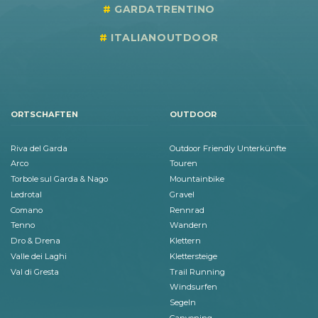
GARDATRENTINO
ITALIANOUTDOOR
ORTSCHAFTEN
OUTDOOR
Riva del Garda
Outdoor Friendly Unterkünfte
Arco
Touren
Torbole sul Garda & Nago
Mountainbike
Ledrotal
Gravel
Comano
Rennrad
Tenno
Wandern
Dro & Drena
Klettern
Valle dei Laghi
Klettersteige
Val di Gresta
Trail Running
Windsurfen
Segeln
Canyoning