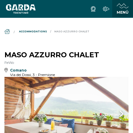
DS_BREADCRUMB.HOME
ACCOMMODATIONS
MASO AZZURRO CHALET
MASO AZZURRO CHALET
FeWo
Comano
Via dei Dossi, 3 - Premione