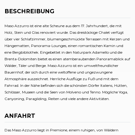
BESCHREIBUNG
Maso Azzurro ist eine alte Scheune aus dem 17. Jahrhundert, die mit
Holz, Stein und Glas renoviert wurde. Das dreistöckige Chalet verfügt
über vier Schlafzimmer, blumengeschmückte Terrassen mit Kerzen und
Hängematten, Panorama-Lounges, einen romantischen Kamin und
eine Bergbibliothek. Eingebettet in den Naturpark Adamello und die
Brenta-Dolomiten bietet es einen atemberaubenden Panoramablick auf
Wälder, Täler und Berge. Maso Azzurro ist ein umweltfreundlicher
Bauernhof, der sich durch eine weltoffene und ungezwungene
Atmosphäre auszeichnet. Herrliche Ausflüge zu Fuß und mit dem
Fahrrad. In der Nähe befinden sich die schönsten Dörfer Italiens, Hütten,
Schlösser, Museen und die Seen von Molveno und Tenno. Mögliche Yoga,
Canyoning, Paragliding, Reiten und viele andere Aktivitäten.
ANFAHRT
Das Maso Azzurro liegt in Premione, einem ruhigen, von Wäldern