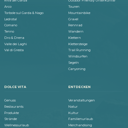
Riva del Garda
Outdoor Friendly Unterkünfte
Arco
Touren
Torbole sul Garda & Nago
Mountainbike
Ledrotal
Gravel
Comano
Rennrad
Tenno
Wandern
Dro & Drena
Klettern
Valle dei Laghi
Klettersteige
Val di Gresta
Trail Running
Windsurfen
Segeln
Canyoning
DOLCE VITA
ENTDECKEN
Genuss
Veranstaltungen
Restaurants
Natur
Produkte
Kultur
Strände
Familienurlaub
Wellnessurlaub
Merchandising