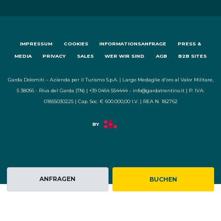
IMPRESSUM
COOKIES
INFORMATIONSANFRAGE
PRESS &
MEDIA
PRIVACY
SALES
WER WIR SIND
AGB
B2B SITES
Garda Dolomiti – Azienda per il Turismo S.p.A. | Largo Medaglie d'oro al Valor Militare,
5 38066 - Riva del Garda (TN) | +39 0464 554444 - info@gardatrentino.it | P. IVA:
01855030225 | Cap. Soc. € 600.000,00 I.V. | REA N. 182762
ANFRAGEN
BUCHEN