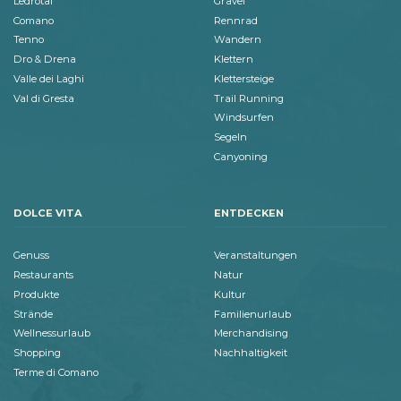
Ledrotal
Gravel
Comano
Rennrad
Tenno
Wandern
Dro & Drena
Klettern
Valle dei Laghi
Klettersteige
Val di Gresta
Trail Running
Windsurfen
Segeln
Canyoning
DOLCE VITA
ENTDECKEN
Genuss
Veranstaltungen
Restaurants
Natur
Produkte
Kultur
Strände
Familienurlaub
Wellnessurlaub
Merchandising
Shopping
Nachhaltigkeit
Terme di Comano