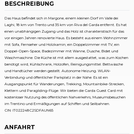
BESCHREIBUNG
Das Haus befindet sich in Margone, einem kleinen Dorf im Valle dei
Laghi, 18 km von Trento und 35 km von Riva del Garda entfernt. Es hat
einen unabhängigen Zugang und das Holz ist charakteristisch für das
vor einigen Jahren renovierte Haus. Es besteht aus einem Wohnzimmer
mit Sofa, Fernseher und Holzkamin; ein Doppelzimmer mit TV, ein
Doppel-Open-Space, Badezimmer mit Wanne, Dusche, Bidet und
Waschmaschine. Die Küche ist mit allem ausgestattet, was zum Kochen
benötigt wird, Kühlschrank, Holzofen, Reinigungsmittel. Bettwäsche
und Handtücher werden gestellt. Autonome Heizung. WLAN-
Verbindung und öffentlicher Parkplatz in der Nähe. Es ist ein
Ausgangspunkt für Wanderungen, Trekking, Mountainbike-Strecken,
Klettern und Paragliding-Flüge. Wir bieten die Garda Guest Card mit
kostenloser Nutzung des öffentlichen Nahverkehrs, Museumsbesuchen
im Trentino und Ermäßigungen auf Schiffen und Seilbahnen.
CIN: IT022248C2SDFAUN65
ANFAHRT