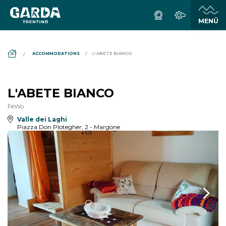
DS_BREADCRUMB.HOME
ACCOMMODATIONS
L'ABETE BIANCO
L'ABETE BIANCO
FeWo
Valle dei Laghi
Piazza Don Plotegher, 2 - Margone