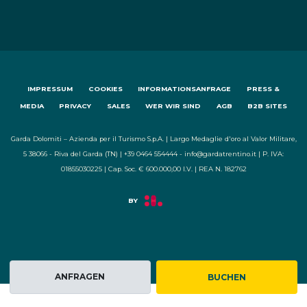
IMPRESSUM
COOKIES
INFORMATIONSANFRAGE
PRESS &
MEDIA
PRIVACY
SALES
WER WIR SIND
AGB
B2B SITES
Garda Dolomiti – Azienda per il Turismo S.p.A. | Largo Medaglie d'oro al Valor Militare,
5 38066 - Riva del Garda (TN) | +39 0464 554444 - info@gardatrentino.it | P. IVA:
01855030225 | Cap. Soc. € 600.000,00 I.V. | REA N. 182762
ANFRAGEN
BUCHEN