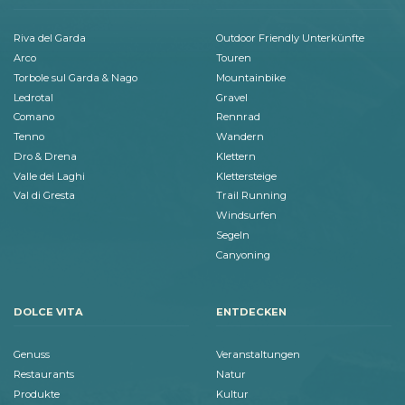
Riva del Garda
Outdoor Friendly Unterkünfte
Arco
Touren
Torbole sul Garda & Nago
Mountainbike
Ledrotal
Gravel
Comano
Rennrad
Tenno
Wandern
Dro & Drena
Klettern
Valle dei Laghi
Klettersteige
Val di Gresta
Trail Running
Windsurfen
Segeln
Canyoning
DOLCE VITA
ENTDECKEN
Genuss
Veranstaltungen
Restaurants
Natur
Produkte
Kultur