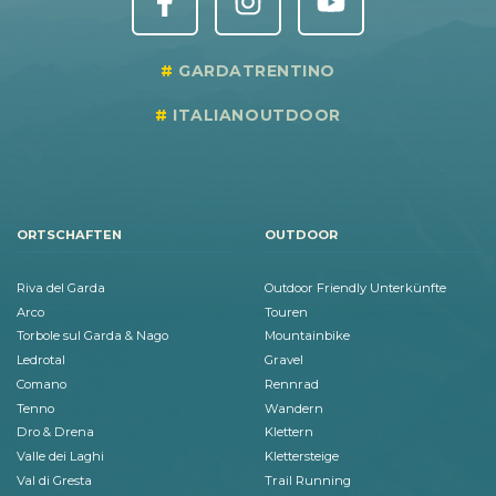
GARDATRENTINO
ITALIANOUTDOOR
ORTSCHAFTEN
OUTDOOR
Riva del Garda
Outdoor Friendly Unterkünfte
Arco
Touren
Torbole sul Garda & Nago
Mountainbike
Ledrotal
Gravel
Comano
Rennrad
Tenno
Wandern
Dro & Drena
Klettern
Valle dei Laghi
Klettersteige
Val di Gresta
Trail Running