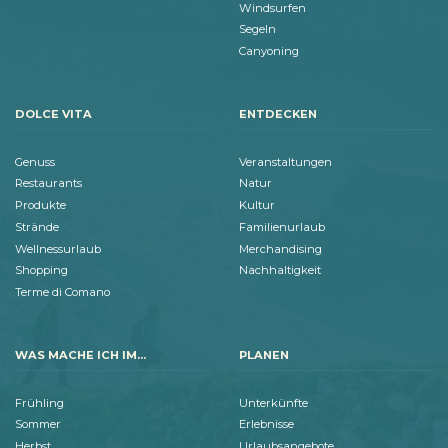
Windsurfen
Segeln
Canyoning
DOLCE VITA
ENTDECKEN
Genuss
Veranstaltungen
Restaurants
Natur
Produkte
Kultur
Strände
Familienurlaub
Wellnessurlaub
Merchandising
Shopping
Nachhaltigkeit
Terme di Comano
WAS MACHE ICH IM...
PLANEN
Frühling
Unterkünfte
Sommer
Erlebnisse
Herbst
Urlaubsangebote