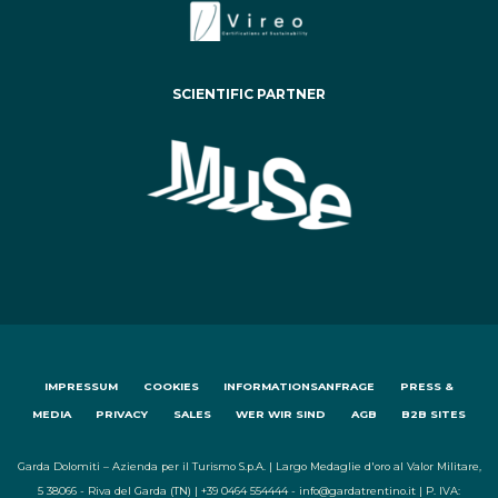
SCIENTIFIC PARTNER
IMPRESSUM
COOKIES
INFORMATIONSANFRAGE
PRESS &
MEDIA
PRIVACY
SALES
WER WIR SIND
AGB
B2B SITES
Garda Dolomiti – Azienda per il Turismo S.p.A. | Largo Medaglie d'oro al Valor Militare,
5 38066 - Riva del Garda (TN) | +39 0464 554444 - info@gardatrentino.it | P. IVA: