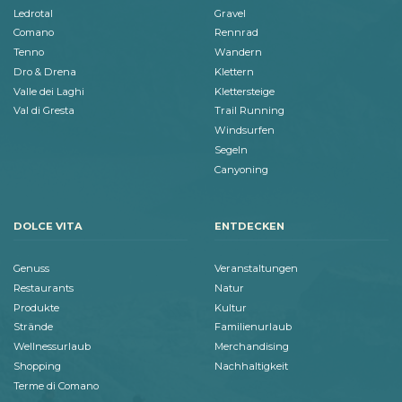
Ledrotal
Gravel
Comano
Rennrad
Tenno
Wandern
Dro & Drena
Klettern
Valle dei Laghi
Klettersteige
Val di Gresta
Trail Running
Windsurfen
Segeln
Canyoning
DOLCE VITA
ENTDECKEN
Genuss
Veranstaltungen
Restaurants
Natur
Produkte
Kultur
Strände
Familienurlaub
Wellnessurlaub
Merchandising
Shopping
Nachhaltigkeit
Terme di Comano