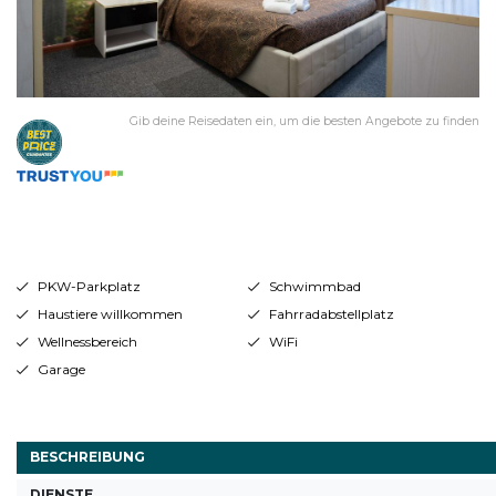
Gib deine Reisedaten ein, um die besten Angebote zu finden
PKW-Parkplatz
Schwimmbad
Haustiere willkommen
Fahrradabstellplatz
Wellnessbereich
WiFi
Garage
BESCHREIBUNG
DIENSTE