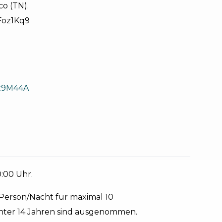
co (TN).
Foz1Kq9
Qt9M44A
0:00 Uhr.
/Person/Nacht für maximal 10
nter 14 Jahren sind ausgenommen.