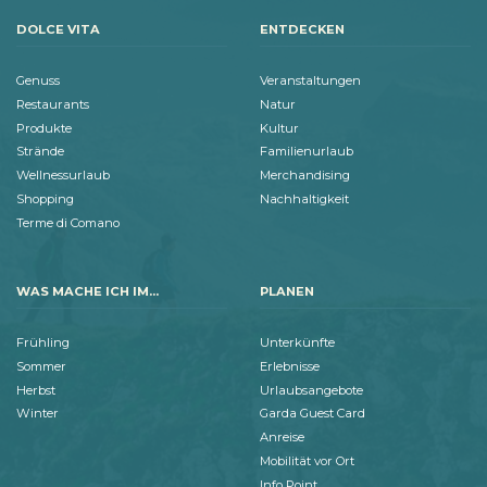
DOLCE VITA
ENTDECKEN
Genuss
Veranstaltungen
Restaurants
Natur
Produkte
Kultur
Strände
Familienurlaub
Wellnessurlaub
Merchandising
Shopping
Nachhaltigkeit
Terme di Comano
WAS MACHE ICH IM...
PLANEN
Frühling
Unterkünfte
Sommer
Erlebnisse
Herbst
Urlaubsangebote
Winter
Garda Guest Card
Anreise
Mobilität vor Ort
Info Point