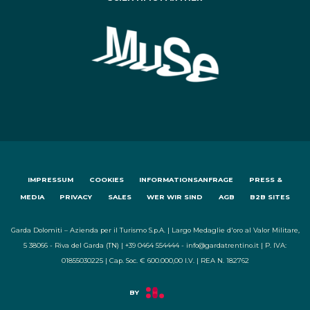
IMPRESSUM
COOKIES
INFORMATIONSANFRAGE
PRESS &
MEDIA
PRIVACY
SALES
WER WIR SIND
AGB
B2B SITES
Garda Dolomiti – Azienda per il Turismo S.p.A. | Largo Medaglie d'oro al Valor Militare,
5 38066 - Riva del Garda (TN) | +39 0464 554444 - info@gardatrentino.it | P. IVA:
01855030225 | Cap. Soc. € 600.000,00 I.V. | REA N. 182762