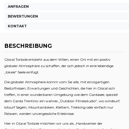
ANFRAGEN
BEWERTUNGEN
KONTAKT
BESCHREIBUNG
Glocal Torbole entsteht aus dem Willen, einen Ort mit ein positiv
globaler Atmosphäre zu schaffen, der sich jedoch in eine lebendige
„lokale“ Seele einfügt.
Die globaler Atmosphere komm vom Sie alle, mit einzigartigen
Bedürfnissen, Erwartungen und Geschichten, die hier in Glocal sich
treffen, in einer wunderbaren Umgebung wie dem Gardasee, speziell
dem Garda Trentino: ein wahres „Outdoor-Fitnesstudio“, wo windsurf,
kitsurf Segeln, Mountainbiken, Klettern, Trekking oder einfach nur
Relaxen, werden unvergessliche Erlebnisse.
Hier in Glocal Torbole möchten wir uns als „Handwerker der