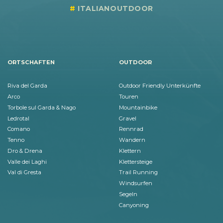
ITALIANOUTDOOR
ORTSCHAFTEN
OUTDOOR
Riva del Garda
Outdoor Friendly Unterkünfte
Arco
Touren
Torbole sul Garda & Nago
Mountainbike
Ledrotal
Gravel
Comano
Rennrad
Tenno
Wandern
Dro & Drena
Klettern
Valle dei Laghi
Klettersteige
Val di Gresta
Trail Running
Windsurfen
Segeln
Canyoning