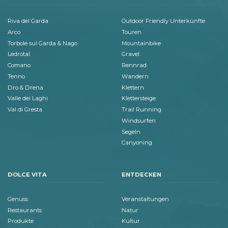
Riva del Garda
Outdoor Friendly Unterkünfte
Arco
Touren
Torbole sul Garda & Nago
Mountainbike
Ledrotal
Gravel
Comano
Rennrad
Tenno
Wandern
Dro & Drena
Klettern
Valle dei Laghi
Klettersteige
Val di Gresta
Trail Running
Windsurfen
Segeln
Canyoning
DOLCE VITA
ENTDECKEN
Genuss
Veranstaltungen
Restaurants
Natur
Produkte
Kultur