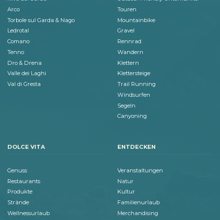
Arco
Touren
Torbole sul Garda & Nago
Mountainbike
Ledrotal
Gravel
Comano
Rennrad
Tenno
Wandern
Dro & Drena
Klettern
Valle dei Laghi
Klettersteige
Val di Gresta
Trail Running
Windsurfen
Segeln
Canyoning
DOLCE VITA
ENTDECKEN
Genuss
Veranstaltungen
Restaurants
Natur
Produkte
Kultur
Strände
Familienurlaub
Wellnessurlaub
Merchandising