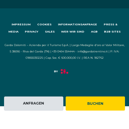
IMPRESSUM
COOKIES
INFORMATIONSANFRAGE
PRESS &
MEDIA
PRIVACY
SALES
WER WIR SIND
AGB
B2B SITES
Garda Dolomiti – Azienda per il Turismo S.p.A. | Largo Medaglie d'oro al Valor Militare,
5 38066 - Riva del Garda (TN) | +39 0464 554444 - info@gardatrentino.it | P. IVA:
01855030225 | Cap. Soc. € 600.000,00 I.V. | REA N. 182762
ANFRAGEN
BUCHEN