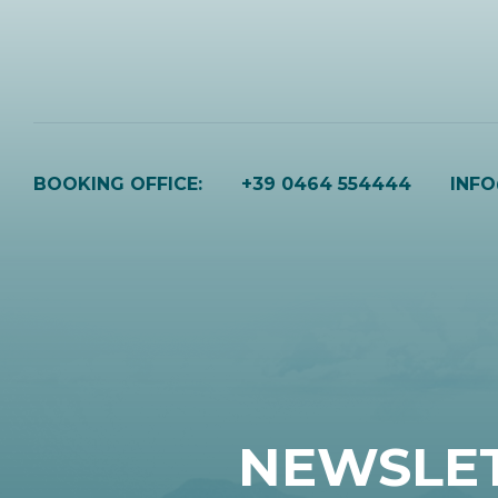
BOOKING OFFICE:
+39 0464 554444
INF
NEWSLE