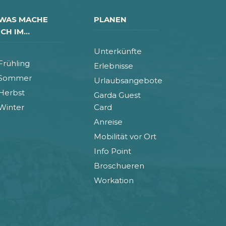
WAS MACHE
PLANEN
ICH IM...
Unterkünfte
Frühling
Erlebnisse
Sommer
Urlaubsangebote
Herbst
Garda Guest
Winter
Card
Anreise
Mobilität vor Ort
Info Point
Broschueren
Workation