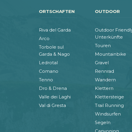
ORTSCHAFTEN
OUTDOOR
Riva del Garda
Outdoor Friendl
Unterkünfte
Arco
Touren
Torbole sul
Garda & Nago
Mountainbike
Ledrotal
Gravel
Comano
Rennrad
Tenno
Wandern
Dro & Drena
Klettern
Valle dei Laghi
Klettersteige
Val di Gresta
Trail Running
Windsurfen
Segeln
Canyoning