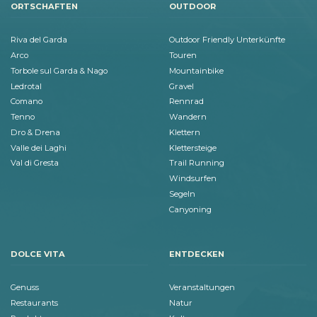
ORTSCHAFTEN
OUTDOOR
Riva del Garda
Outdoor Friendly Unterkünfte
Arco
Touren
Torbole sul Garda & Nago
Mountainbike
Ledrotal
Gravel
Comano
Rennrad
Tenno
Wandern
Dro & Drena
Klettern
Valle dei Laghi
Klettersteige
Val di Gresta
Trail Running
Windsurfen
Segeln
Canyoning
DOLCE VITA
ENTDECKEN
Genuss
Veranstaltungen
Restaurants
Natur