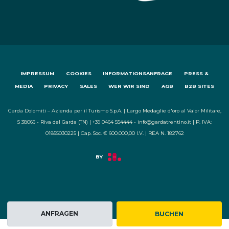
IMPRESSUM
COOKIES
INFORMATIONSANFRAGE
PRESS &
MEDIA
PRIVACY
SALES
WER WIR SIND
AGB
B2B SITES
Garda Dolomiti – Azienda per il Turismo S.p.A. | Largo Medaglie d'oro al Valor Militare,
5 38066 - Riva del Garda (TN) | +39 0464 554444 - info@gardatrentino.it | P. IVA:
01855030225 | Cap. Soc. € 600.000,00 I.V. | REA N. 182762
ANFRAGEN
BUCHEN