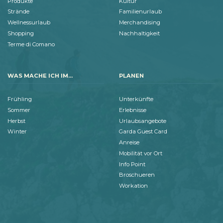
Produkte
Kultur
Strände
Familienurlaub
Wellnessurlaub
Merchandising
Shopping
Nachhaltigkeit
Terme di Comano
WAS MACHE ICH IM...
PLANEN
Frühling
Unterkünfte
Sommer
Erlebnisse
Herbst
Urlaubsangebote
Winter
Garda Guest Card
Anreise
Mobilität vor Ort
Info Point
Broschueren
Workation