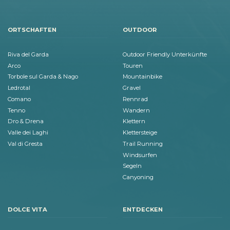
ORTSCHAFTEN
OUTDOOR
Riva del Garda
Outdoor Friendly Unterkünfte
Arco
Touren
Torbole sul Garda & Nago
Mountainbike
Ledrotal
Gravel
Comano
Rennrad
Tenno
Wandern
Dro & Drena
Klettern
Valle dei Laghi
Klettersteige
Val di Gresta
Trail Running
Windsurfen
Segeln
Canyoning
DOLCE VITA
ENTDECKEN