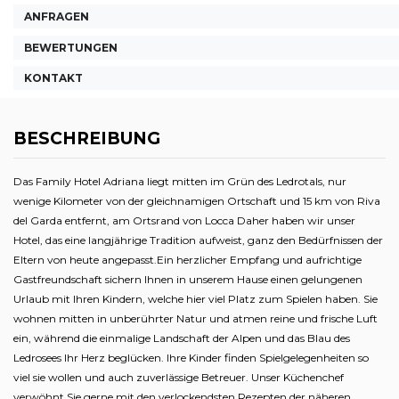
ANFRAGEN
BEWERTUNGEN
KONTAKT
BESCHREIBUNG
Das Family Hotel Adriana liegt mitten im Grün des Ledrotals, nur
wenige Kilometer von der gleichnamigen Ortschaft und 15 km von Riva
del Garda entfernt, am Ortsrand von Locca Daher haben wir unser
Hotel, das eine langjährige Tradition aufweist, ganz den Bedürfnissen der
Eltern von heute angepasst.Ein herzlicher Empfang und aufrichtige
Gastfreundschaft sichern Ihnen in unserem Hause einen gelungenen
Urlaub mit Ihren Kindern, welche hier viel Platz zum Spielen haben. Sie
wohnen mitten in unberührter Natur und atmen reine und frische Luft
ein, während die einmalige Landschaft der Alpen und das Blau des
Ledrosees Ihr Herz beglücken. Ihre Kinder finden Spielgelegenheiten so
viel sie wollen und auch zuverlässige Betreuer. Unser Küchenchef
verwöhnt Sie gerne mit den verlockendsten Rezepten der näheren