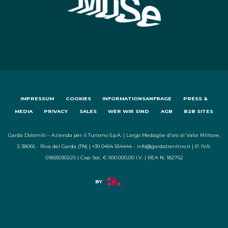
IMPRESSUM
COOKIES
INFORMATIONSANFRAGE
PRESS &
MEDIA
PRIVACY
SALES
WER WIR SIND
AGB
B2B SITES
Garda Dolomiti – Azienda per il Turismo S.p.A. | Largo Medaglie d'oro al Valor Militare,
5 38066 - Riva del Garda (TN) | +39 0464 554444 - info@gardatrentino.it | P. IVA:
01855030225 | Cap. Soc. € 600.000,00 I.V. | REA N. 182762