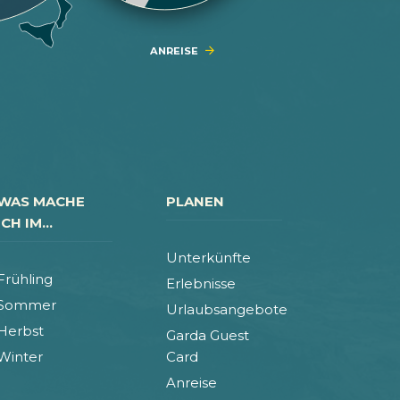
ANREISE
WAS MACHE
PLANEN
ICH IM...
Unterkünfte
Frühling
Erlebnisse
Sommer
Urlaubsangebote
Herbst
Garda Guest
Winter
Card
Anreise