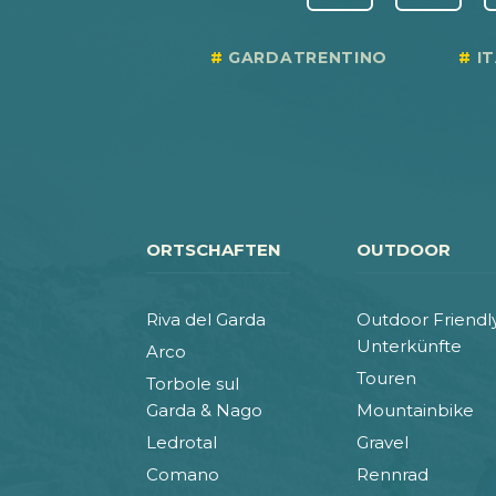
GARDATRENTINO
I
ORTSCHAFTEN
OUTDOOR
Riva del Garda
Outdoor Friendl
Unterkünfte
Arco
Touren
Torbole sul
Garda & Nago
Mountainbike
Ledrotal
Gravel
Comano
Rennrad