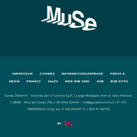
IMPRESSUM
COOKIES
INFORMATIONSANFRAGE
PRESS &
MEDIA
PRIVACY
SALES
WER WIR SIND
AGB
B2B SITES
Garda Dolomiti – Azienda per il Turismo S.p.A. | Largo Medaglie d'oro al Valor Militare,
5 38066 - Riva del Garda (TN) | +39 0464 554444 - info@gardatrentino.it | P. IVA:
01855030225 | Cap. Soc. € 600.000,00 I.V. | REA N. 182762