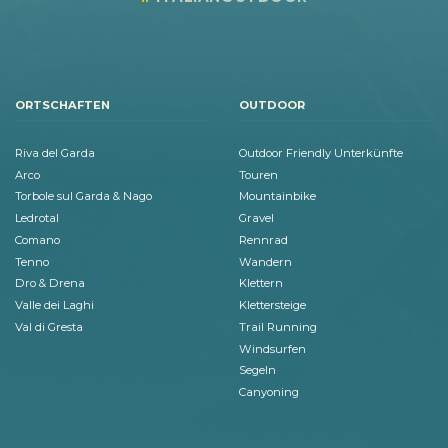
ORTSCHAFTEN
OUTDOOR
Riva del Garda
Outdoor Friendly Unterkünfte
Arco
Touren
Torbole sul Garda & Nago
Mountainbike
Ledrotal
Gravel
Comano
Rennrad
Tenno
Wandern
Dro & Drena
Klettern
Valle dei Laghi
Klettersteige
Val di Gresta
Trail Running
Windsurfen
Segeln
Canyoning