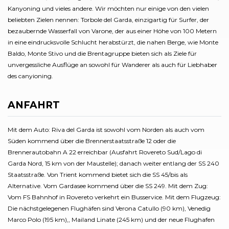
Kanyoning und vieles andere. Wir möchten nur einige von den vielen
beliebten Zielen nennen: Torbole del Garda, einzigartig für Surfer, der
bezaubernde Wasserfall von Varone, der aus einer Höhe von 100 Metern
in eine eindrucksvolle Schlucht herabstürzt, die nahen Berge, wie Monte
Baldo, Monte Stivo und die Brentagruppe bieten sich als Ziele für
unvergessliche Ausflüge an sowohl für Wanderer als auch für Liebhaber
des canyioning.
ANFAHRT
Mit dem Auto: Riva del Garda ist sowohl vom Norden als auch vom
Süden kommend über die Brennerstaatsstraße 12 oder die
Brennerautobahn A 22 erreichbar (Ausfahrt Rovereto Sud/Lago di
Garda Nord, 15 km von der Maustelle); danach weiter entlang der SS 240
Staatsstraße. Von Trient kommend bietet sich die SS 45/bis als
Alternative. Vom Gardasee kommend über die SS 249. Mit dem Zug:
Vom FS Bahnhof in Rovereto verkehrt ein Busservice. Mit dem Flugzeug:
Die nächstgelegenen Flughäfen sind Verona Catullo (90 km), Venedig
Marco Polo (195 km),, Mailand Linate (245 km) und der neue Flughafen