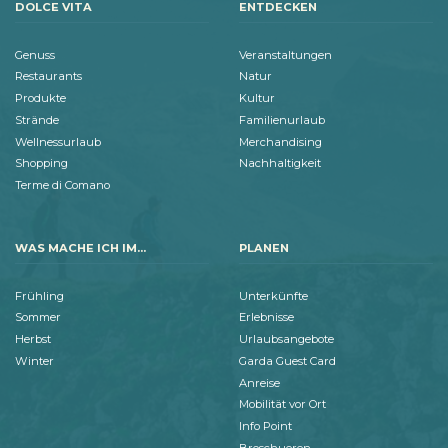
DOLCE VITA
ENTDECKEN
Genuss
Veranstaltungen
Restaurants
Natur
Produkte
Kultur
Strände
Familienurlaub
Wellnessurlaub
Merchandising
Shopping
Nachhaltigkeit
Terme di Comano
WAS MACHE ICH IM...
PLANEN
Frühling
Unterkünfte
Sommer
Erlebnisse
Herbst
Urlaubsangebote
Winter
Garda Guest Card
Anreise
Mobilität vor Ort
Info Point
Broschueren