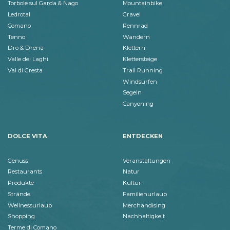
Torbole sul Garda & Nago
Mountainbike
Ledrotal
Gravel
Comano
Rennrad
Tenno
Wandern
Dro & Drena
Klettern
Valle dei Laghi
Klettersteige
Val di Gresta
Trail Running
Windsurfen
Segeln
Canyoning
DOLCE VITA
ENTDECKEN
Genuss
Veranstaltungen
Restaurants
Natur
Produkte
Kultur
Strände
Familienurlaub
Wellnessurlaub
Merchandising
Shopping
Nachhaltigkeit
Terme di Comano