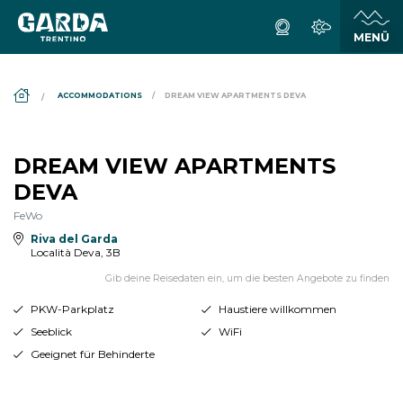
DS_BREADCRUMB.HOME
ACCOMMODATIONS
DREAM VIEW APARTMENTS DEVA
DREAM VIEW APARTMENTS
DEVA
FeWo
Riva del Garda
Località Deva, 3B
Gib deine Reisedaten ein, um die besten Angebote zu finden
PKW-Parkplatz
Haustiere willkommen
Seeblick
WiFi
Geeignet für Behinderte