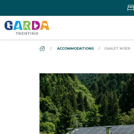
DS_BREADCRUMB.HOME
ACCOMMODATIONS
CHALET NOÈR