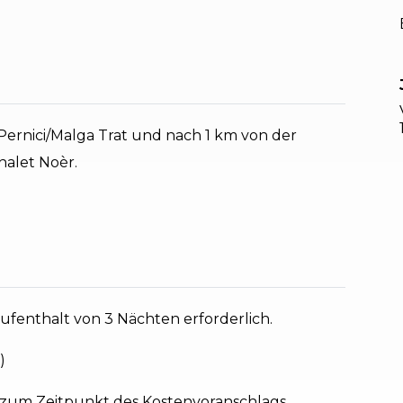
Pernici/Malga Trat und nach 1 km von der
halet Noèr.
aufenthalt von 3 Nächten erforderlich.
)
 zum Zeitpunkt des Kostenvoranschlags.