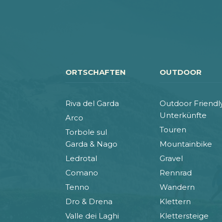
ORTSCHAFTEN
OUTDOOR
Riva del Garda
Outdoor Friendl
Unterkünfte
Arco
Touren
Torbole sul
Garda & Nago
Mountainbike
Ledrotal
Gravel
Comano
Rennrad
Tenno
Wandern
Dro & Drena
Klettern
Valle dei Laghi
Klettersteige