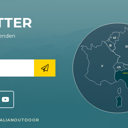
TTER
fenden
TALIANOUTDOOR