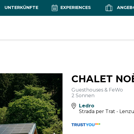
UNTERKÜNFTE
EXPERIENCES
ANGEB
CHALET NO
Guesthouses & FeWo
2 Sonnen
Ledro
Strada per Trat - Len