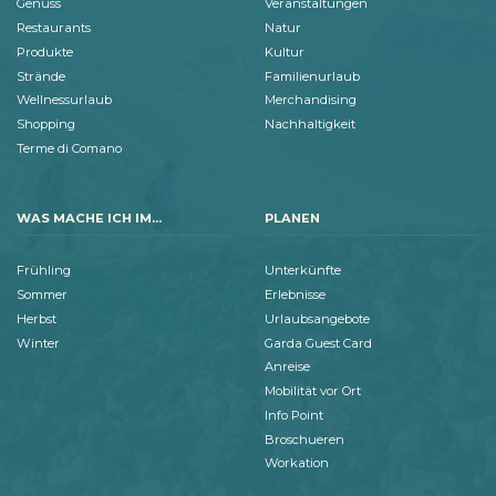
Genuss
Veranstaltungen
Restaurants
Natur
Produkte
Kultur
Strände
Familienurlaub
Wellnessurlaub
Merchandising
Shopping
Nachhaltigkeit
Terme di Comano
WAS MACHE ICH IM...
PLANEN
Frühling
Unterkünfte
Sommer
Erlebnisse
Herbst
Urlaubsangebote
Winter
Garda Guest Card
Anreise
Mobilität vor Ort
Info Point
Broschueren
Workation