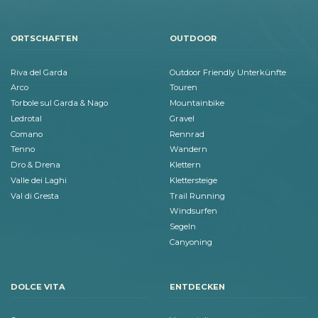
ORTSCHAFTEN
OUTDOOR
Riva del Garda
Outdoor Friendly Unterkünfte
Arco
Touren
Torbole sul Garda & Nago
Mountainbike
Ledrotal
Gravel
Comano
Rennrad
Tenno
Wandern
Dro & Drena
Klettern
Valle dei Laghi
Klettersteige
Val di Gresta
Trail Running
Windsurfen
Segeln
Canyoning
DOLCE VITA
ENTDECKEN