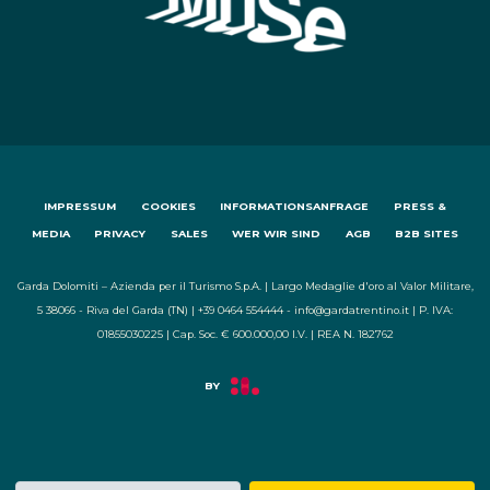
IMPRESSUM
COOKIES
INFORMATIONSANFRAGE
PRESS &
MEDIA
PRIVACY
SALES
WER WIR SIND
AGB
B2B SITES
Garda Dolomiti – Azienda per il Turismo S.p.A. | Largo Medaglie d'oro al Valor Militare,
5 38066 - Riva del Garda (TN) | +39 0464 554444 - info@gardatrentino.it | P. IVA:
01855030225 | Cap. Soc. € 600.000,00 I.V. | REA N. 182762