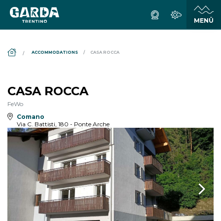
DS_BREADCRUMB.HOME
ACCOMMODATIONS
CASA ROCCA
CASA ROCCA
FeWo
Comano
Via C. Battisti, 180 - Ponte Arche