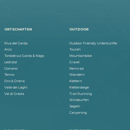
ORTSCHAFTEN
OUTDOOR
Riva del Garda
Outdoor Friendly Unterkünfte
Arco
Touren
Torbole sul Garda & Nago
Mountainbike
Ledrotal
Gravel
Comano
Rennrad
Tenno
Wandern
Dro & Drena
Klettern
Valle dei Laghi
Klettersteige
Val di Gresta
Trail Running
Windsurfen
Segeln
Canyoning