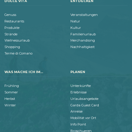
DOLCE VITA
ENTDECKEN
Genuss
Veranstaltungen
Restaurants
Natur
Produkte
Kultur
Strände
Familienurlaub
Wellnessurlaub
Merchandising
Shopping
Nachhaltigkeit
Terme di Comano
WAS MACHE ICH IM...
PLANEN
Frühling
Unterkünfte
Sommer
Erlebnisse
Herbst
Urlaubsangebote
Winter
Garda Guest Card
Anreise
Mobilität vor Ort
Info Point
Broschueren