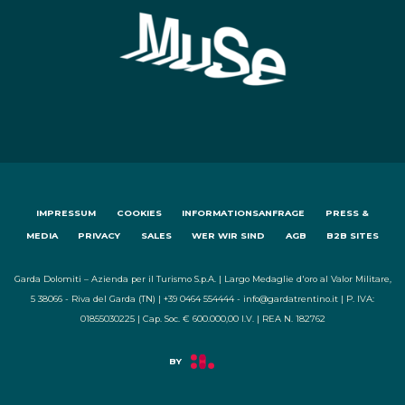
IMPRESSUM
COOKIES
INFORMATIONSANFRAGE
PRESS &
MEDIA
PRIVACY
SALES
WER WIR SIND
AGB
B2B SITES
Garda Dolomiti – Azienda per il Turismo S.p.A. | Largo Medaglie d'oro al Valor Militare,
5 38066 - Riva del Garda (TN) | +39 0464 554444 - info@gardatrentino.it | P. IVA:
01855030225 | Cap. Soc. € 600.000,00 I.V. | REA N. 182762