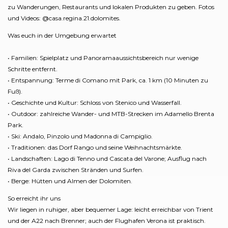
zu Wanderungen, Restaurants und lokalen Produkten zu geben. Fotos
und Videos: @casa.regina.21.dolomites.
Was euch in der Umgebung erwartet
• Familien: Spielplatz und Panoramaaussichtsbereich nur wenige
Schritte entfernt.
• Entspannung: Terme di Comano mit Park, ca. 1 km (10 Minuten zu
Fuß).
• Geschichte und Kultur: Schloss von Stenico und Wasserfall.
• Outdoor: zahlreiche Wander- und MTB-Strecken im Adamello Brenta
Park.
• Ski: Andalo, Pinzolo und Madonna di Campiglio.
• Traditionen: das Dorf Rango und seine Weihnachtsmärkte.
• Landschaften: Lago di Tenno und Cascata del Varone; Ausflug nach
Riva del Garda zwischen Stränden und Surfen.
• Berge: Hütten und Almen der Dolomiten.
So erreicht ihr uns
Wir liegen in ruhiger, aber bequemer Lage: leicht erreichbar von Trient
und der A22 nach Brenner; auch der Flughafen Verona ist praktisch.