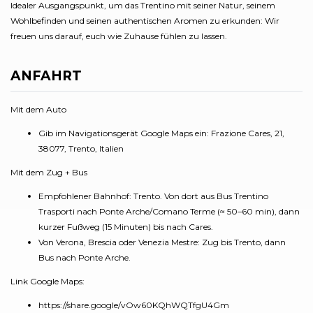
Idealer Ausgangspunkt, um das Trentino mit seiner Natur, seinem
Wohlbefinden und seinen authentischen Aromen zu erkunden: Wir
freuen uns darauf, euch wie Zuhause fühlen zu lassen.
ANFAHRT
Mit dem Auto
Gib im Navigationsgerät Google Maps ein: Frazione Cares, 21,
38077, Trento, Italien
Mit dem Zug + Bus
Empfohlener Bahnhof: Trento. Von dort aus Bus Trentino
Trasporti nach Ponte Arche/Comano Terme (≈ 50–60 min), dann
kurzer Fußweg (15 Minuten) bis nach Cares.
Von Verona, Brescia oder Venezia Mestre: Zug bis Trento, dann
Bus nach Ponte Arche.
Link Google Maps:
https://share.google/vOw60KQhWQTfgU4Gm