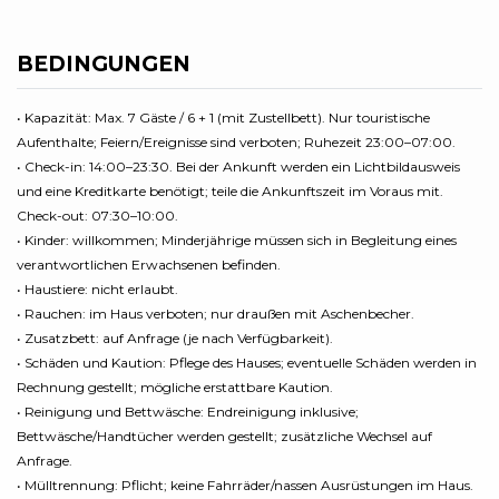
BEDINGUNGEN
• Kapazität: Max. 7 Gäste / 6 + 1 (mit Zustellbett). Nur touristische
Aufenthalte; Feiern/Ereignisse sind verboten; Ruhezeit 23:00–07:00.
• Check-in: 14:00–23:30. Bei der Ankunft werden ein Lichtbildausweis
und eine Kreditkarte benötigt; teile die Ankunftszeit im Voraus mit.
Check-out: 07:30–10:00.
• Kinder: willkommen; Minderjährige müssen sich in Begleitung eines
verantwortlichen Erwachsenen befinden.
• Haustiere: nicht erlaubt.
• Rauchen: im Haus verboten; nur draußen mit Aschenbecher.
• Zusatzbett: auf Anfrage (je nach Verfügbarkeit).
• Schäden und Kaution: Pflege des Hauses; eventuelle Schäden werden in
Rechnung gestellt; mögliche erstattbare Kaution.
• Reinigung und Bettwäsche: Endreinigung inklusive;
Bettwäsche/Handtücher werden gestellt; zusätzliche Wechsel auf
Anfrage.
• Mülltrennung: Pflicht; keine Fahrräder/nassen Ausrüstungen im Haus.