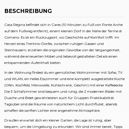
BESCHREIBUNG
Casa Regina befindet sich in Cares (10 Minuten zu Fuß von Ponte Arche
auf dem Fußweg entfernt), einem kleinen Dorf in der Nähe der Terme di
Comano. Es ist ein Rückzugsort, wo Geschichte auf Komfort trifft: Im
Herzen eines Trentino-Dorfes, zwischen ruhigen Gassen und
Steinhäusern, erzählen die originalen Gewölbe von der Vergangenheit,
während die erneuerten Möbel und liebevoll gestalteten Details einen
entspannenden Aufenthalt bieten.
In der Wohnung findest du ein gemütliches Wohnzimmer mit Sofas, TV
und WLAN, ein helles Esszimmer und eine komplett ausgestattete Küche
(Ofen, Kochfeld, Mikrowelle, Kühlschrank, Geschirr) mit einer Kaffeeecke.
Die 3 Schlafzimmer sind bequem und ruhig; die 2 modernen Bäder mit
Dusche und Bidet gewährleisten auch für Gruppen Praktikabilität.
Tagsüber sind die Räume von natürlichem Licht durchflutet, abends
schaffen die sanften Lichter eine angenehme Atmosphäre.
Draußen erwartet dich ein kleiner Garten; die Lage ist ruhig, aber
bequem, um die Umgebung zu erkunden. Wir sind immer bereit, Tipps