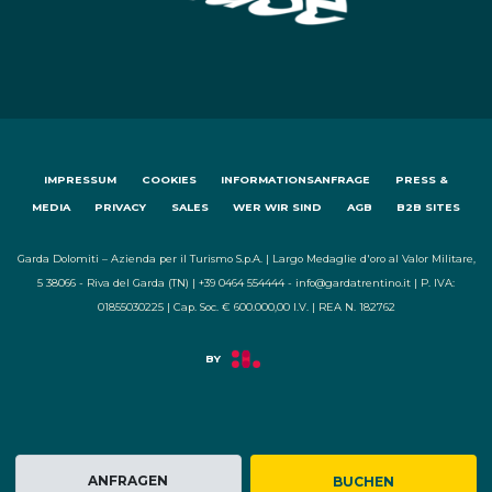
IMPRESSUM
COOKIES
INFORMATIONSANFRAGE
PRESS &
MEDIA
PRIVACY
SALES
WER WIR SIND
AGB
B2B SITES
Garda Dolomiti – Azienda per il Turismo S.p.A. | Largo Medaglie d'oro al Valor Militare,
5 38066 - Riva del Garda (TN) | +39 0464 554444 - info@gardatrentino.it | P. IVA:
01855030225 | Cap. Soc. € 600.000,00 I.V. | REA N. 182762
ANFRAGEN
BUCHEN