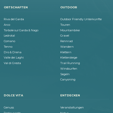
ORTSCHAFTEN
OUTDOOR
Riva del Garda
Outdoor Friendly Unterkünfte
Arco
Touren
Torbole sul Garda & Nago
Mountainbike
Ledrotal
Gravel
Comano
Rennrad
Tenno
Wandern
Dro & Drena
Klettern
Valle dei Laghi
Klettersteige
Val di Gresta
Trail Running
Windsurfen
Segeln
Canyoning
DOLCE VITA
ENTDECKEN
Genuss
Veranstaltungen
Restaurants
Natur