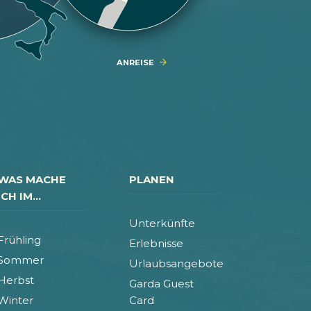
ANREISE
WAS MACHE
PLANEN
ICH IM...
Unterkünfte
Frühling
Erlebnisse
Sommer
Urlaubsangebote
Herbst
Garda Guest
Winter
Card