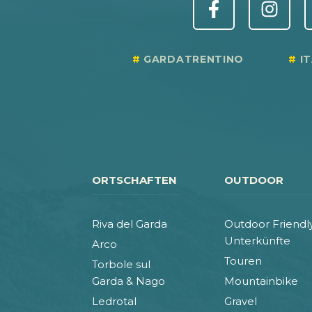
GARDATRENTINO
I
ORTSCHAFTEN
OUTDOOR
Riva del Garda
Outdoor Friendl
Unterkünfte
Arco
Touren
Torbole sul
Garda & Nago
Mountainbike
Ledrotal
Gravel