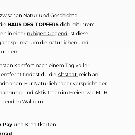
zwischen Natur und Geschichte
 die
HAUS DES TÖPFERS
dich mit ihrem
en in einer
ruhigen Gegend
, ist diese
gangspunkt, um die natürlichen und
kunden.
hsten Komfort nach einem Tag voller
entfernt findest du die
Altstadt
, reich an
ditionen. Für Naturliebhaber verspricht der
annung und Aktivitäten im Freien, wie MTB-
iegenden Wäldern.
e Pay
und Kreditkarten
hrrad