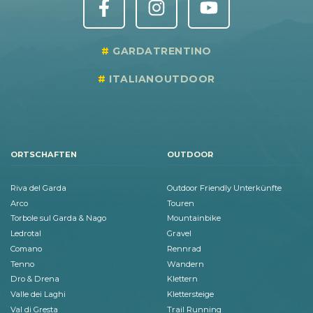
GARDATRENTINO
ITALIANOUTDOOR
ORTSCHAFTEN
OUTDOOR
Riva del Garda
Outdoor Friendly Unterkünfte
Arco
Touren
Torbole sul Garda & Nago
Mountainbike
Ledrotal
Gravel
Comano
Rennrad
Tenno
Wandern
Dro & Drena
Klettern
Valle dei Laghi
Klettersteige
Val di Gresta
Trail Running