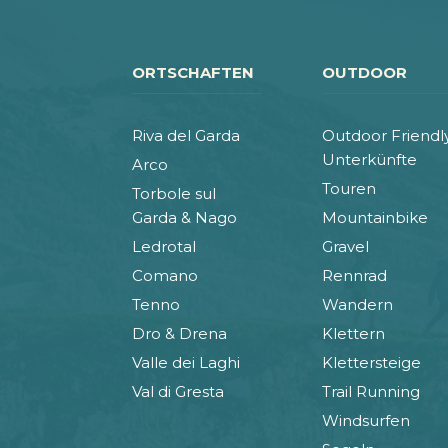
ORTSCHAFTEN
OUTDOOR
Riva del Garda
Outdoor Friendl
Unterkünfte
Arco
Touren
Torbole sul
Garda & Nago
Mountainbike
Ledrotal
Gravel
Comano
Rennrad
Tenno
Wandern
Dro & Drena
Klettern
Valle dei Laghi
Klettersteige
Val di Gresta
Trail Running
Windsurfen