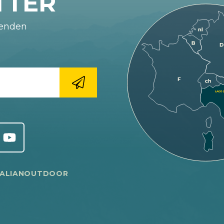
TTER
fenden
TALIANOUTDOOR