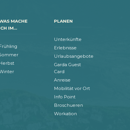
WAS MACHE
PLANEN
ICH IM...
Unterkünfte
Frühling
Erlebnisse
Sommer
Urlaubsangebote
Herbst
Garda Guest
Winter
Card
Anreise
Mobilität vor Ort
Info Point
Broschueren
Workation