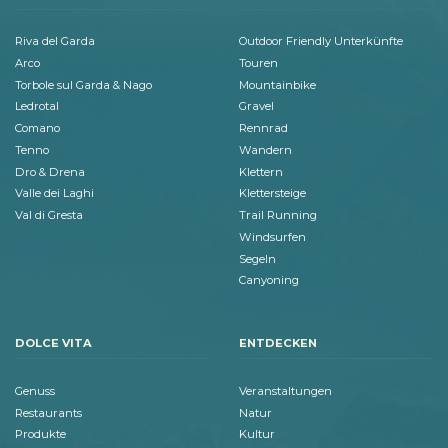
Riva del Garda
Outdoor Friendly Unterkünfte
Arco
Touren
Torbole sul Garda & Nago
Mountainbike
Ledrotal
Gravel
Comano
Rennrad
Tenno
Wandern
Dro & Drena
Klettern
Valle dei Laghi
Klettersteige
Val di Gresta
Trail Running
Windsurfen
Segeln
Canyoning
DOLCE VITA
ENTDECKEN
Genuss
Veranstaltungen
Restaurants
Natur
Produkte
Kultur