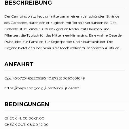
BESCHREIBUNG
Der Campingplatz liegt unmittelbar an einem der schönsten Strände
des Gardasees, durch den er zugleich mit Torbole verbunden ist. Das
Gelände ist Teil eines 15.000m2 großen Parks, mit Bäumen und
Pflanzen, die Typisch für das Mittelmeerklima sind. Eine wahre Oase der
Ruhe, ideal für Familien, für Segelsportler und Mountainbiker. Die
Gegend bietet darüber hinaus die Möchlichkeit zu schönsten Ausflüen.
ANFAHRT
Gps: 45.87254652209595, 10.872630060601049
https://maps.app.goo.gl/uhhxNs5biEjUcAoh7
BEDINGUNGEN
CHECK IN: 08:00-21:00
CHECK OUT: 08:00-12:00