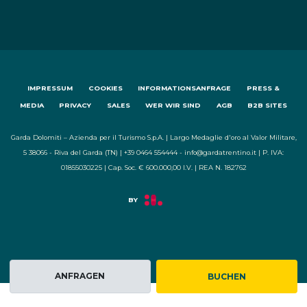
IMPRESSUM
COOKIES
INFORMATIONSANFRAGE
PRESS &
MEDIA
PRIVACY
SALES
WER WIR SIND
AGB
B2B SITES
Garda Dolomiti – Azienda per il Turismo S.p.A. | Largo Medaglie d'oro al Valor Militare,
5 38066 - Riva del Garda (TN) | +39 0464 554444 - info@gardatrentino.it | P. IVA:
01855030225 | Cap. Soc. € 600.000,00 I.V. | REA N. 182762
ANFRAGEN
BUCHEN