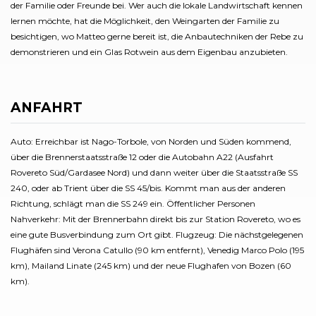
der Familie oder Freunde bei. Wer auch die lokale Landwirtschaft kennen
lernen möchte, hat die Möglichkeit, den Weingarten der Familie zu
besichtigen, wo Matteo gerne bereit ist, die Anbautechniken der Rebe zu
demonstrieren und ein Glas Rotwein aus dem Eigenbau anzubieten.
ANFAHRT
Auto: Erreichbar ist Nago-Torbole, von Norden und Süden kommend,
über die Brennerstaatsstraße 12 oder die Autobahn A22 (Ausfahrt
Rovereto Süd/Gardasee Nord) und dann weiter über die Staatsstraße SS
240, oder ab Trient über die SS 45/bis. Kommt man aus der anderen
Richtung, schlägt man die SS 249 ein. Öffentlicher Personen
Nahverkehr: Mit der Brennerbahn direkt bis zur Station Rovereto, wo es
eine gute Busverbindung zum Ort gibt. Flugzeug: Die nächstgelegenen
Flughäfen sind Verona Catullo (90 km entfernt), Venedig Marco Polo (195
km), Mailand Linate (245 km) und der neue Flughafen von Bozen (60
km).