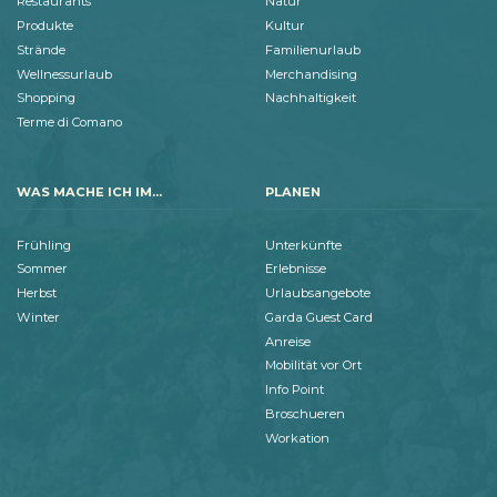
Restaurants
Natur
Produkte
Kultur
Strände
Familienurlaub
Wellnessurlaub
Merchandising
Shopping
Nachhaltigkeit
Terme di Comano
WAS MACHE ICH IM...
PLANEN
Frühling
Unterkünfte
Sommer
Erlebnisse
Herbst
Urlaubsangebote
Winter
Garda Guest Card
Anreise
Mobilität vor Ort
Info Point
Broschueren
Workation