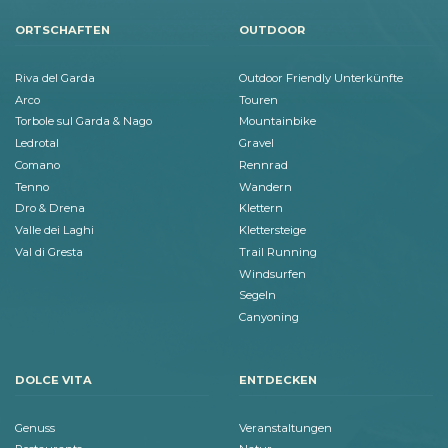
ORTSCHAFTEN
OUTDOOR
Riva del Garda
Outdoor Friendly Unterkünfte
Arco
Touren
Torbole sul Garda & Nago
Mountainbike
Ledrotal
Gravel
Comano
Rennrad
Tenno
Wandern
Dro & Drena
Klettern
Valle dei Laghi
Klettersteige
Val di Gresta
Trail Running
Windsurfen
Segeln
Canyoning
DOLCE VITA
ENTDECKEN
Genuss
Veranstaltungen