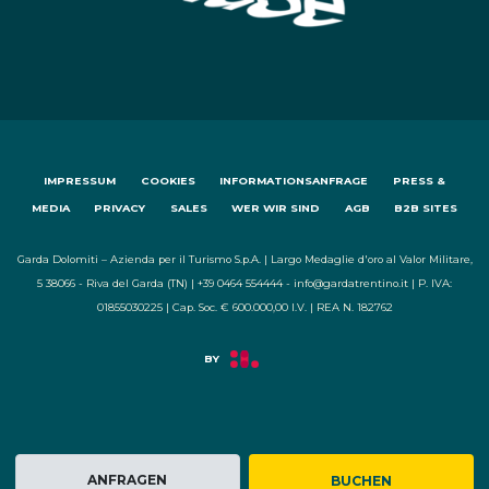
IMPRESSUM
COOKIES
INFORMATIONSANFRAGE
PRESS &
MEDIA
PRIVACY
SALES
WER WIR SIND
AGB
B2B SITES
Garda Dolomiti – Azienda per il Turismo S.p.A. | Largo Medaglie d'oro al Valor Militare,
5 38066 - Riva del Garda (TN) | +39 0464 554444 - info@gardatrentino.it | P. IVA:
01855030225 | Cap. Soc. € 600.000,00 I.V. | REA N. 182762
ANFRAGEN
BUCHEN