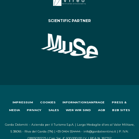
SCIENTIFIC PARTNER
IMPRESSUM
COOKIES
INFORMATIONSANFRAGE
PRESS &
MEDIA
PRIVACY
SALES
WER WIR SIND
AGB
B2B SITES
Garda Dolomiti – Azienda per il Turismo S.p.A. | Largo Medaglie d'oro al Valor Militare,
5 38066 - Riva del Garda (TN) | +39 0464 554444 - info@gardatrentino.it | P. IVA:
01855030225 | Cap. Soc. € 600.000,00 I.V. | REA N. 182762