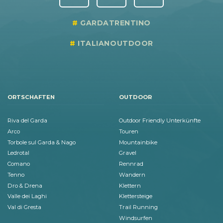
GARDATRENTINO
ITALIANOUTDOOR
ORTSCHAFTEN
OUTDOOR
Riva del Garda
Outdoor Friendly Unterkünfte
Arco
Touren
Torbole sul Garda & Nago
Mountainbike
Ledrotal
Gravel
Comano
Rennrad
Tenno
Wandern
Dro & Drena
Klettern
Valle dei Laghi
Klettersteige
Val di Gresta
Trail Running
Windsurfen