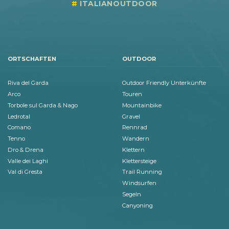
ITALIANOUTDOOR
ORTSCHAFTEN
OUTDOOR
Riva del Garda
Outdoor Friendly Unterkünfte
Arco
Touren
Torbole sul Garda & Nago
Mountainbike
Ledrotal
Gravel
Comano
Rennrad
Tenno
Wandern
Dro & Drena
Klettern
Valle dei Laghi
Klettersteige
Val di Gresta
Trail Running
Windsurfen
Segeln
Canyoning