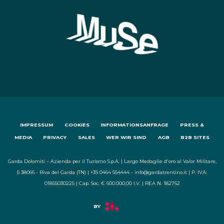
IMPRESSUM
COOKIES
INFORMATIONSANFRAGE
PRESS &
MEDIA
PRIVACY
SALES
WER WIR SIND
AGB
B2B SITES
Garda Dolomiti – Azienda per il Turismo S.p.A. | Largo Medaglie d'oro al Valor Militare,
5 38066 - Riva del Garda (TN) | +39 0464 554444 - info@gardatrentino.it | P. IVA:
01855030225 | Cap. Soc. € 600.000,00 I.V. | REA N. 182762