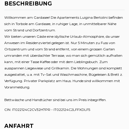
BESCHREIBUNG
Willkommen am Gardasee! Die Apartements Luigina Bertolini befinden
sich in Torbole am Gardasee, in ruhiger Lage, in unmittelbarer Nähe
vom Strand und Dorfzentrum.
Wir bieten unseren Gäste eine idyllische Urlaub-Atmosphäre, da unser
Anwesen im Residenzviertel gelegen ist. Nur 5 Minuten zu Fuss von
Ortszentrum und vom Strand entfernt, von einem grossen Garten
umranden mit überdachter Terrasse, wo man sich gemütlich aufhalten
kann, mit einer Tasse Kaffee oder mit dem Lieblingsbuch. Zum
ausspannen Liegewiese und Grillkamin. Die Wohnungen sind komplett
ausgestattet, u.a. mit Tv-Sat und Waschmaschine, Bügeleisen & Brett z.
Verfügung. Privater Parkplatz am Haus. Hunde sind willkommen mit
Voranmeldung.
Bettwäsche und Handtücher sind bei uns im Preis inbegriffen.
CIN: IT022124C2CV32H7PR - IT022124C2LFFXDLF5
ANFAHRT