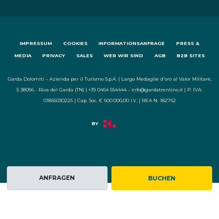
IMPRESSUM
COOKIES
INFORMATIONSANFRAGE
PRESS &
MEDIA
PRIVACY
SALES
WER WIR SIND
AGB
B2B SITES
Garda Dolomiti – Azienda per il Turismo S.p.A. | Largo Medaglie d'oro al Valor Militare,
5 38066 - Riva del Garda (TN) | +39 0464 554444 - info@gardatrentino.it | P. IVA:
01855030225 | Cap. Soc. € 600.000,00 I.V. | REA N. 182762
ANFRAGEN
BUCHEN