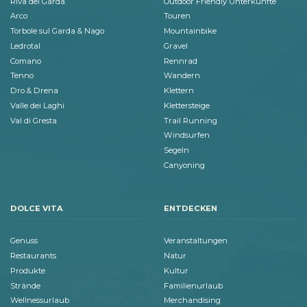
Riva del Garda
Outdoor Friendly Unterkünfte
Arco
Touren
Torbole sul Garda & Nago
Mountainbike
Ledrotal
Gravel
Comano
Rennrad
Tenno
Wandern
Dro & Drena
Klettern
Valle dei Laghi
Klettersteige
Val di Gresta
Trail Running
Windsurfen
Segeln
Canyoning
DOLCE VITA
ENTDECKEN
Genuss
Veranstaltungen
Restaurants
Natur
Produkte
Kultur
Strände
Familienurlaub
Wellnessurlaub
Merchandising