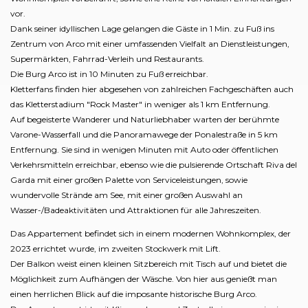
vor.
Dank seiner idyllischen Lage gelangen die Gäste in 1 Min. zu Fuß ins
Zentrum von Arco mit einer umfassenden Vielfalt an Dienstleistungen,
Supermärkten, Fahrrad-Verleih und Restaurants.
Die Burg Arco ist in 10 Minuten zu Fuß erreichbar.
Kletterfans finden hier abgesehen von zahlreichen Fachgeschäften auch
das Kletterstadium "Rock Master" in weniger als 1 km Entfernung.
Auf begeisterte Wanderer und Naturliebhaber warten der berühmte
Varone-Wasserfall und die Panoramawege der Ponalestraße in 5 km
Entfernung. Sie sind in wenigen Minuten mit Auto oder öffentlichen
Verkehrsmitteln erreichbar, ebenso wie die pulsierende Ortschaft Riva del
Garda mit einer großen Palette von Serviceleistungen, sowie
wundervolle Strände am See, mit einer großen Auswahl an
Wasser-/Badeaktivitäten und Attraktionen für alle Jahreszeiten.
Das Appartement befindet sich in einem modernen Wohnkomplex, der
2023 errichtet wurde, im zweiten Stockwerk mit Lift.
Der Balkon weist einen kleinen Sitzbereich mit Tisch auf und bietet die
Möglichkeit zum Aufhängen der Wäsche. Von hier aus genießt man
einen herrlichen Blick auf die imposante historische Burg Arco.