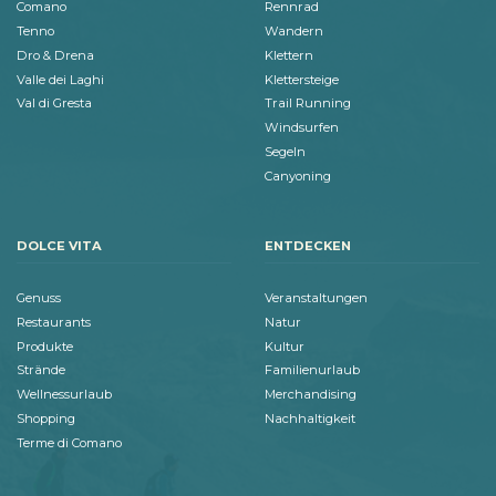
Comano
Rennrad
Tenno
Wandern
Dro & Drena
Klettern
Valle dei Laghi
Klettersteige
Val di Gresta
Trail Running
Windsurfen
Segeln
Canyoning
DOLCE VITA
ENTDECKEN
Genuss
Veranstaltungen
Restaurants
Natur
Produkte
Kultur
Strände
Familienurlaub
Wellnessurlaub
Merchandising
Shopping
Nachhaltigkeit
Terme di Comano