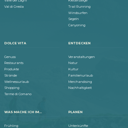
Valle dei Laghi
Klettersteige
Val di Gresta
Trail Running
Windsurfen
Segeln
Canyoning
DOLCE VITA
ENTDECKEN
Genuss
Veranstaltungen
Restaurants
Natur
Produkte
Kultur
Strände
Familienurlaub
Wellnessurlaub
Merchandising
Shopping
Nachhaltigkeit
Terme di Comano
WAS MACHE ICH IM...
PLANEN
Frühling
Unterkünfte