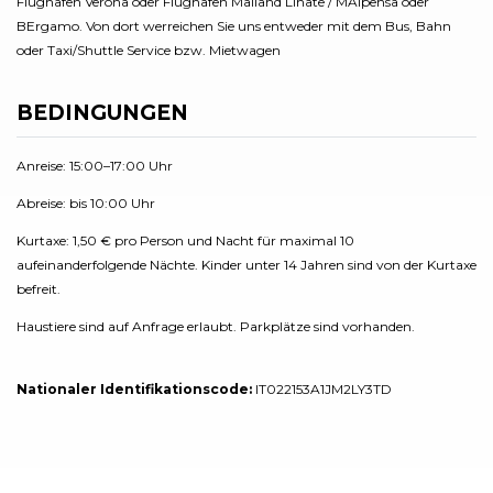
Flughafen Verona oder Flughafen Mailand Linate / MAlpensa oder
BErgamo. Von dort werreichen Sie uns entweder mit dem Bus, Bahn
oder Taxi/Shuttle Service bzw. Mietwagen
BEDINGUNGEN
Anreise: 15:00–17:00 Uhr
Abreise: bis 10:00 Uhr
Kurtaxe: 1,50 € pro Person und Nacht für maximal 10
aufeinanderfolgende Nächte. Kinder unter 14 Jahren sind von der Kurtaxe
befreit.
Haustiere sind auf Anfrage erlaubt. Parkplätze sind vorhanden.
Nationaler Identifikationscode:
IT022153A1JM2LY3TD