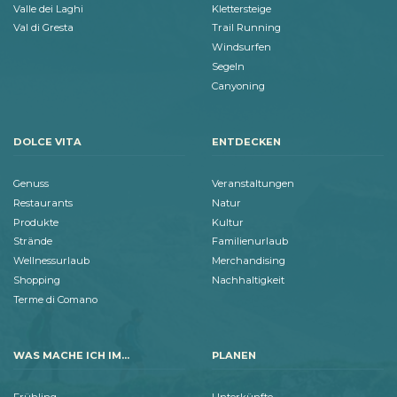
Valle dei Laghi
Klettersteige
Val di Gresta
Trail Running
Windsurfen
Segeln
Canyoning
DOLCE VITA
ENTDECKEN
Genuss
Veranstaltungen
Restaurants
Natur
Produkte
Kultur
Strände
Familienurlaub
Wellnessurlaub
Merchandising
Shopping
Nachhaltigkeit
Terme di Comano
WAS MACHE ICH IM...
PLANEN