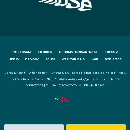
IMPRESSUM
COOKIES
INFORMATIONSANFRAGE
PRESS &
MEDIA
PRIVACY
SALES
WER WIR SIND
AGB
B2B SITES
Garda Dolomiti – Azienda per il Turismo S.p.A. | Largo Medaglie d'oro al Valor Militare,
5 38066 - Riva del Garda (TN) | +39 0464 554444 - info@gardatrentino.it | P. IVA:
01855030225 | Cap. Soc. € 600.000,00 I.V. | REA N. 182762