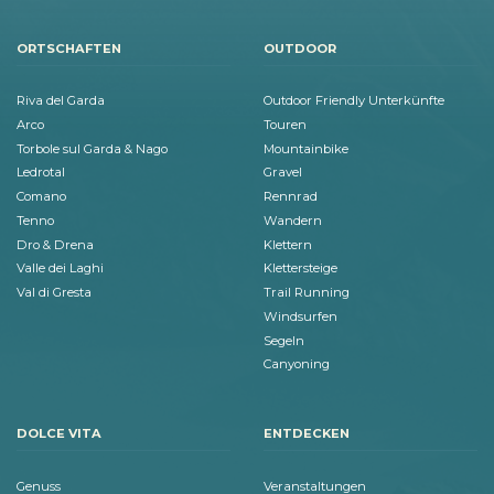
ORTSCHAFTEN
OUTDOOR
Riva del Garda
Outdoor Friendly Unterkünfte
Arco
Touren
Torbole sul Garda & Nago
Mountainbike
Ledrotal
Gravel
Comano
Rennrad
Tenno
Wandern
Dro & Drena
Klettern
Valle dei Laghi
Klettersteige
Val di Gresta
Trail Running
Windsurfen
Segeln
Canyoning
DOLCE VITA
ENTDECKEN
Genuss
Veranstaltungen