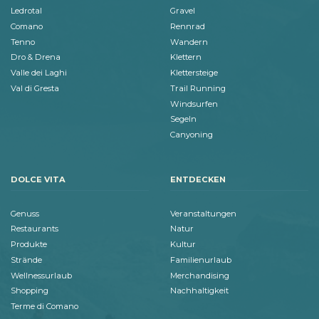
Ledrotal
Gravel
Comano
Rennrad
Tenno
Wandern
Dro & Drena
Klettern
Valle dei Laghi
Klettersteige
Val di Gresta
Trail Running
Windsurfen
Segeln
Canyoning
DOLCE VITA
ENTDECKEN
Genuss
Veranstaltungen
Restaurants
Natur
Produkte
Kultur
Strände
Familienurlaub
Wellnessurlaub
Merchandising
Shopping
Nachhaltigkeit
Terme di Comano