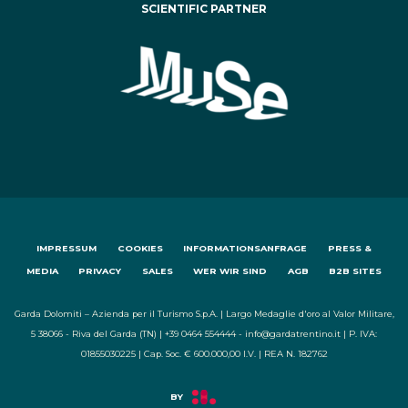
SCIENTIFIC PARTNER
IMPRESSUM
COOKIES
INFORMATIONSANFRAGE
PRESS &
MEDIA
PRIVACY
SALES
WER WIR SIND
AGB
B2B SITES
Garda Dolomiti – Azienda per il Turismo S.p.A. | Largo Medaglie d'oro al Valor Militare,
5 38066 - Riva del Garda (TN) | +39 0464 554444 - info@gardatrentino.it | P. IVA:
01855030225 | Cap. Soc. € 600.000,00 I.V. | REA N. 182762