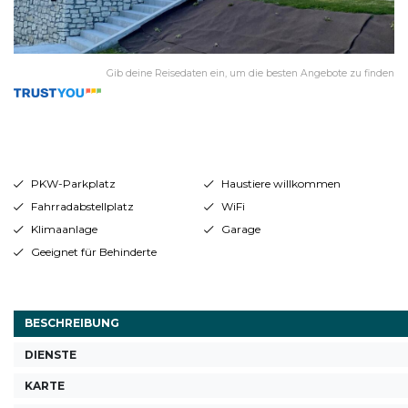
Gib deine Reisedaten ein, um die besten Angebote zu finden
PKW-Parkplatz
Haustiere willkommen
Fahrradabstellplatz
WiFi
Klimaanlage
Garage
Geeignet für Behinderte
BESCHREIBUNG
DIENSTE
KARTE