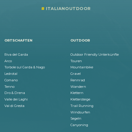
ITALIANOUTDOOR
ORTSCHAFTEN
OUTDOOR
Riva del Garda
Outdoor Friendly Unterkünfte
Arco
Touren
Torbole sul Garda & Nago
Mountainbike
Ledrotal
Gravel
Comano
Rennrad
Tenno
Wandern
Dro & Drena
Klettern
Valle dei Laghi
Klettersteige
Val di Gresta
Trail Running
Windsurfen
Segeln
Canyoning